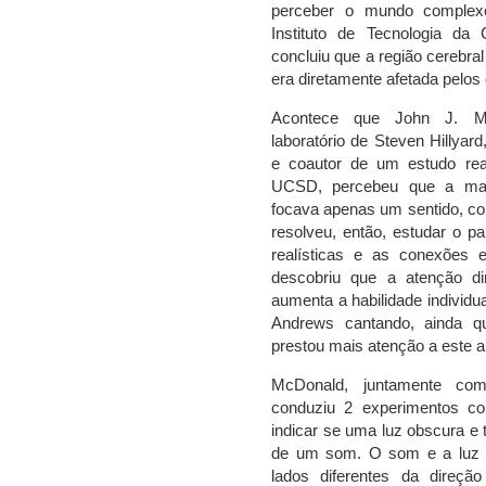
perceber o mundo complex
Instituto de Tecnologia da C
concluiu que a região cerebra
era diretamente afetada pelos 
Acontece que John J. Mc
laboratório de Steven Hillyar
e coautor de um estudo rea
UCSD, percebeu que a maio
focava apenas um sentido, com
resolveu, então, estudar o p
realísticas e as conexões 
descobriu que a atenção 
aumenta a habilidade individua
Andrews cantando, ainda 
prestou mais atenção a este ar
McDonald, juntamente com
conduziu 2 experimentos co
indicar se uma luz obscura e 
de um som. O som e a luz
lados diferentes da direçã