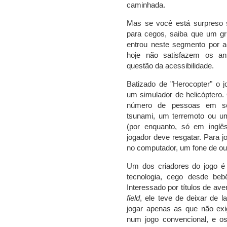
caminhada.
Mas se você está surpreso 
para cegos, saiba que um gr
entrou neste segmento por a
hoje não satisfazem os ans
questão da acessibilidade.
Batizado de "Herocopter" o j
um simulador de helicóptero.
número de pessoas em sei
tsunami, um terremoto ou um
(por enquanto, só em ingl
jogador deve resgatar. Para j
no computador, um fone de o
Um dos criadores do jogo é J
tecnologia, cego desde be
Interessado por
títulos de av
field
, ele teve de deixar de 
jogar apenas as que não exig
num jogo convencional, e 