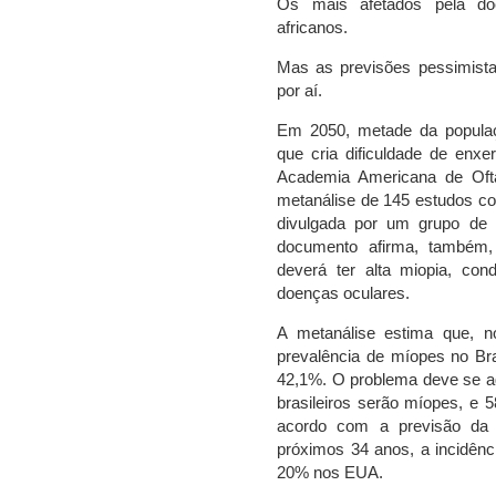
Os mais afetados pela do
africanos.
Mas as previsões pessimist
por aí.
Em 2050, metade da populaç
que cria dificuldade de enxer
Academia Americana de Ofta
metanálise de 145 estudos cob
divulgada por um grupo de 
documento afirma, também
deverá ter alta miopia, con
doenças oculares.
A metanálise estima que, 
prevalência de míopes no Br
42,1%. O problema deve se a
brasileiros serão míopes, e
acordo com a previsão da e
próximos 34 anos, a incidênc
20% nos EUA.