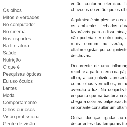
ligada
verão, conforme eternizou 
à
chuvosos do verão que os olh
Os olhos
idade
Mitos e verdades
A química é simples: se o calor
No computador
os ambientes fechados dur
No cinema
favoráveis para a disseminaç
não poderia ser outro pois, a
Nos esportes
mais comum no verão, a
Na literatura
oftalmologistas por conjuntivi
Saúde
de chuvas.
Nutrição
Decorrente de uma inflama
O que é
recobre a parte interna da pál
Pesquisas ópticas
olho), a conjuntivite apresen
Eu uso óculos
como olhos vermelhos, irrita
Lentes
aversão à luz. Na conjuntivit
Moda
enquanto que na bacteriana 
chega a colar as pálpebras. 
Comportamento
importante consultar um oftalm
Olhos curiosos
Visão profissional
Outras doenças ligadas ao 
Gente de visão
decorrentes dos temporais típ