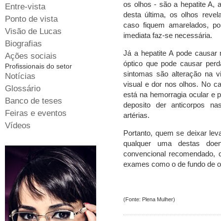
os olhos - são a hepatite A, 
Entre-vista
desta última, os olhos reve
Ponto de vista
caso fiquem amarelados, po
Visão de Lucas
imediata faz-se necessária.
Biografias
Já a hepatite A pode causar n
Ações sociais
óptico que pode causar perda
Profissionais do setor
sintomas são alteração na v
Notícias
visual e dor nos olhos. No c
Glossário
está na hemorragia ocular e p
Banco de teses
deposito der anticorpos n
Feiras e eventos
artérias.
Vídeos
Portanto, quem se deixar lev
qualquer uma destas doe
convencional recomendado, co
exames como o de fundo de o
(Fonte: Plena Mulher)