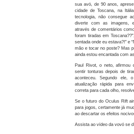
sua avó, de 90 anos, aprese
cidade de Toscana, na Itáli
tecnologia, não consegue a
diverte com as imagens, e
através de comentários com
foram tiradas em Toscana??”,
sentada onde eu estava?!” e “
mão e tocar no poste? Mas p
ainda estou encantada com as
Paul Rivot, o neto, afirmou
sentir tonturas depois de tir
aconteceu. Segundo ele, 
atualização rápida para en
correta para cada olho, resol
Se o futuro do Oculus Rift a
para jogos, certamente já mud
ao descartar os efeitos nociv
Assista ao vídeo da vovó se di