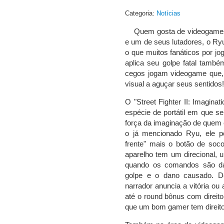
Categoria:
Notícias
Quem gosta de videogame
e um de seus lutadores, o R
o que muitos fanáticos por jo
aplica seu golpe fatal também
cegos jogam videogame que, al
visual a aguçar seus sentidos!
O "Street Fighter II: Imagin
espécie de portátil em que s
força da imaginação de quem e
o já mencionado Ryu, ele po
frente" mais o botão de soc
aparelho tem um direcional, 
quando os comandos são da
golpe e o dano causado. D
narrador anuncia a vitória ou 
até o round bônus com direit
que um bom gamer tem direito