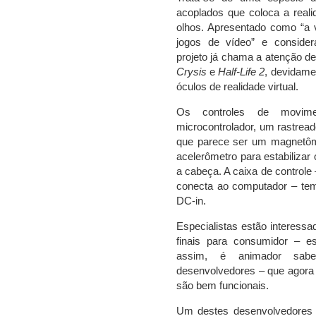
acoplados que coloca a reali
olhos. Apresentado como “a v
jogos de vídeo” e conside
projeto já chama a atenção 
Crysis
e
Half-Life 2
, devidame
óculos de realidade virtual.
Os controles de movim
microcontrolador, um rastread
que parece ser um magnetôme
acelerômetro para estabilizar
a cabeça. A caixa de controle 
conecta ao computador – te
DC-in.
Especialistas estão interess
finais para consumidor – es
assim, é animador sab
desenvolvedores – que agora
são bem funcionais.
Um destes desenvolvedores 