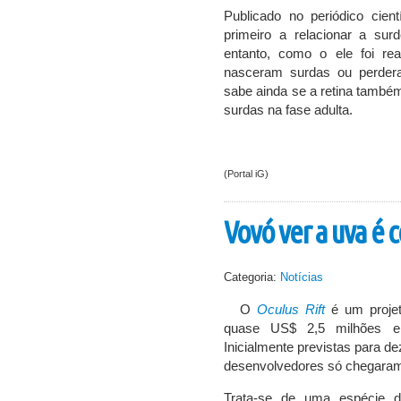
Publicado no periódico cien
primeiro a relacionar a su
entanto, como o ele foi r
nasceram surdas ou perdera
sabe ainda se a retina també
surdas na fase adulta.
(Portal iG)
Vovó ver a uva é c
Categoria:
Notícias
O
Oculus Rift
é um proje
quase US$ 2,5 milhões em 
Inicialmente previstas para d
desenvolvedores só chegaram 
Trata-se de uma espécie 