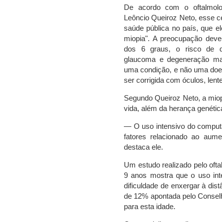
De acordo com o oftalmologi
Leôncio Queiroz Neto, esse c
saúde pública no país, que e
miopia". A preocupação deve
dos 6 graus, o risco de de
glaucoma e degeneração ma
uma condição, e não uma doen
ser corrigida com óculos, lent
Segundo Queiroz Neto, a miopi
vida, além da herança genétic
— O uso intensivo do computa
fatores relacionado ao au
destaca ele.
Um estudo realizado pelo ofta
9 anos mostra que o uso in
dificuldade de enxergar à dis
de 12% apontada pelo Conselh
para esta idade.