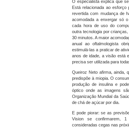
O especialista explica que s
Está relacionada ao esforço 
revertida com mudança de há
acomodada a enxergar só o 
cada hora de uso do compu
outra tecnologia por criança
30 minutos. A maior acomodaçã
anual ao oftalmologista ob
estimulá-las a praticar de ativ
anos de idade, a visão está
precisa ser utilizada para toda
Queiroz Neto afirma, ainda, q
predispõe à miopia. O consu
produção de insulina e pode 
óptico onde as imagens sã
Organização Mundial da Saúd
de chá de açúcar por dia.
E pode piorar: se as previsõe
Vision se confirmarem, 
consideradas cegas nas próx