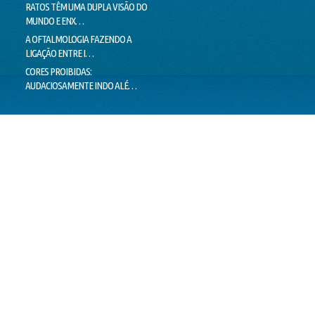
RATOS TÊM UMA DUPLA VISÃO DO
MILHARES DE MOVIMENTOS DOS
LIMIT
MUNDO E ENX…
OLHOS IMPEDEM…
LIE T
A OFTALMOLOGIA FAZENDO A
"PEIXES" BRASILEIROS CRIAM
MENTI
LIGAÇÃO ENTRE I…
HÁBITOS DE MO…
O VER
CORES PROIBIDAS:
OLHOS CEM VEZES MAIS EFICIENTES
ESTÁ 
AUDACIOSAMENTE INDO ALÉ…