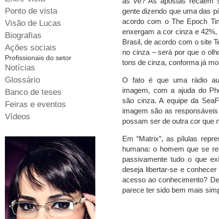
as vê? As apostas recaem s
Ponto de vista
gente dizendo que uma das píl
acordo com o The Epoch Tim
Visão de Lucas
enxergam a cor cinza e 42%, 
Biografias
Brasil, de acordo com o site
Ações sociais
no cinza – será por que o ol
Profissionais do setor
tons de cinza, conforma já 
Notícias
Glossário
O fato é que uma rádio aus
imagem, com a ajuda do Phot
Banco de teses
são cinza. A equipe da Sea
Feiras e eventos
imagem são as responsáveis po
Vídeos
possam ser de outra cor que n
Em “Matrix”, as pílulas rep
humana: o homem que se res
passivamente tudo o que ex
deseja libertar-se e conhecer
acesso ao conhecimento? De 
parece ter sido bem mais simp