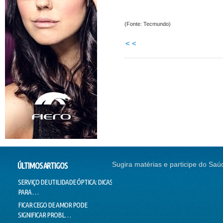
(Fonte: Tecmundo)
< <
Sugira matérias e participe do Saú
ÚLTIMOS ARTIGOS
SERVIÇO DE UTILIDADE ÓPTICA: DICAS
SEM CORREÇÃO VISUAL, SEM
CONTI
PARA …
EMPREGO
NADAR
FICAR CEGO DE AMOR PODE
O SUCESSO DA "GALINHA
DOUTO
SIGNIFICAR PROBL…
PINTADINHA" PODE E…
VOICE