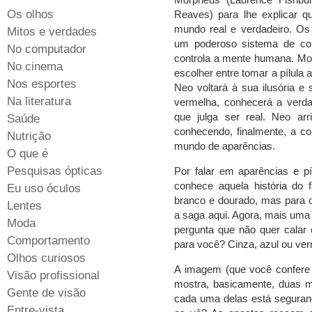
Os olhos
Reaves) para lhe explicar 
mundo real e verdadeiro. O
Mitos e verdades
um poderoso sistema de co
No computador
controla a mente humana. Mor
No cinema
escolher entre tomar a pílula
Nos esportes
Neo voltará à sua ilusória e s
Na literatura
vermelha, conhecerá a verd
que julga ser real. Neo arr
Saúde
conhecendo, finalmente, a c
Nutrição
mundo de aparências.
O que é
Pesquisas ópticas
Por falar em aparências e p
conhece aquela história do 
Eu uso óculos
branco e dourado, mas para ou
Lentes
a saga aqui. Agora, mais uma 
Moda
pergunta que não quer calar é
Comportamento
para você? Cinza, azul ou ve
Olhos curiosos
A imagem (que você confere a
Visão profissional
mostra, basicamente, duas 
Gente de visão
cada uma delas está segura
Entre-vista