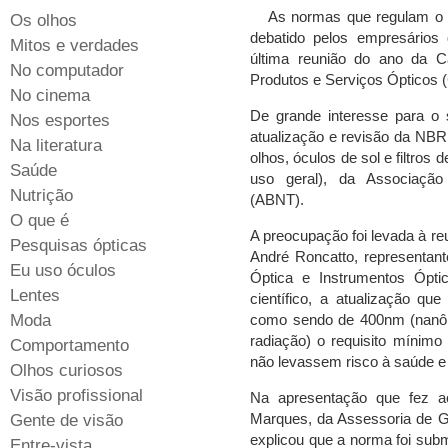
As normas que regulam o s
Os olhos
debatido pelos empresários 
Mitos e verdades
última reunião do ano da C
No computador
Produtos e Serviços Ópticos (
No cinema
De grande interesse para o 
Nos esportes
atualização e revisão da NBR
Na literatura
olhos, óculos de sol e filtros 
Saúde
uso geral), da Associação
Nutrição
(ABNT).
O que é
A preocupação foi levada à r
Pesquisas ópticas
André Roncatto, representan
Eu uso óculos
Óptica e Instrumentos Ópt
Lentes
científico, a atualização que
Moda
como sendo de 400nm (nanôm
radiação) o requisito mínimo
Comportamento
não levassem risco à saúde e
Olhos curiosos
Visão profissional
Na apresentação que fez 
Marques, da Assessoria de 
Gente de visão
explicou que a norma foi subm
Entre-vista