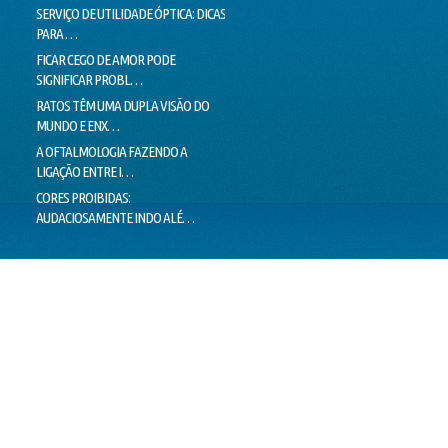
SERVIÇO DE UTILIDADE ÓPTICA: DICAS
SEM CORREÇÃO VISUAL, SEM
CONTI
PARA …
EMPREGO
NADAR
FICAR CEGO DE AMOR PODE
O SUCESSO DA "GALINHA
DOUTO
SIGNIFICAR PROBL…
PINTADINHA" PODE E…
VOICE
RATOS TÊM UMA DUPLA VISÃO DO
MILHARES DE MOVIMENTOS DOS
LIMIT
MUNDO E ENX…
OLHOS IMPEDEM…
LIE T
A OFTALMOLOGIA FAZENDO A
"PEIXES" BRASILEIROS CRIAM
MENTI
LIGAÇÃO ENTRE I…
HÁBITOS DE MO…
O VER
CORES PROIBIDAS:
OLHOS CEM VEZES MAIS EFICIENTES
ESTÁ 
AUDACIOSAMENTE INDO ALÉ…