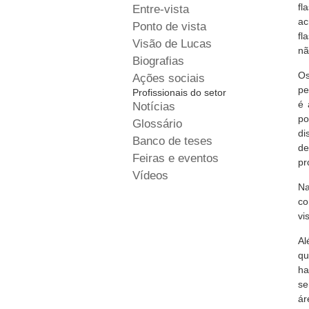
fl
Entre-vista
ac
Ponto de vista
fl
Visão de Lucas
nã
Biografias
Os
Ações sociais
pe
Profissionais do setor
é 
Notícias
po
Glossário
di
Banco de teses
d
Feiras e eventos
pr
Vídeos
Na
co
vi
Al
qu
ha
se
ár