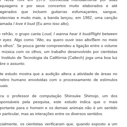
quiagens e por seus concertos muito elaborados e até
agerados que incluem guitarras esfumaçantes, sangue,
rotecnias e muito mais, a banda lançou, em 1982, uma canção
hamada
I love it loud
(Eu amo isso alto).
 refrão, o grupo canta
Loud, I wanna hear it loud/Right between
e eyes
. Algo como “Alto, eu quero ouvir isso alto/Bem no meio
s olhos”. Se pouca gente compreendeu a ligação entre o volume
 música com os olhos, um trabalho desenvolvido por cientistas
 Instituto de Tecnologia da Califórnia (Caltech) joga uma boa luz
bre o assunto.
te estudo mostra que a audição altera a atividade de áreas no
rebro humano envolvidas com o processamento de estímulos
suais.
ra o professor de computação Shinsuke Shimojo, um dos
sponsáveis pela pesquisa, este estudo indica que o mais
portante para o homem e os demais animais não é um sentido
 particular, mas as interações entre os diversos sentidos.
icialmente, os cientistas verificaram que, quando exposto a um