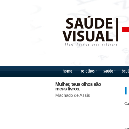
home
os olhos
saúde
ócul
Mulher, teus olhos são
Só se vê
I
meus livros.
coração. 
invisível
Machado de Assis
Antoine d
Ca
e