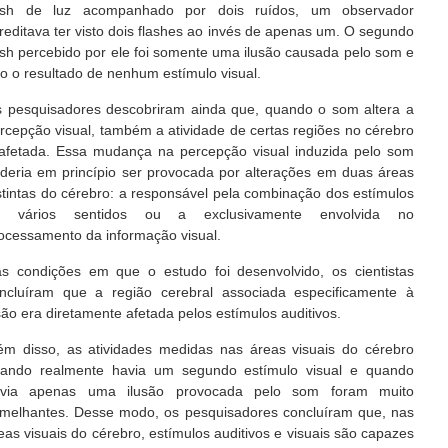
ash de luz acompanhado por dois ruídos, um observador
reditava ter visto dois flashes ao invés de apenas um. O segundo
ash percebido por ele foi somente uma ilusão causada pelo som e
o o resultado de nenhum estímulo visual.
 pesquisadores descobriram ainda que, quando o som altera a
rcepção visual, também a atividade de certas regiões no cérebro
afetada. Essa mudança na percepção visual induzida pelo som
deria em princípio ser provocada por alterações em duas áreas
stintas do cérebro: a responsável pela combinação dos estímulos
e vários sentidos ou a exclusivamente envolvida no
ocessamento da informação visual.
s condições em que o estudo foi desenvolvido, os cientistas
ncluíram que a região cerebral associada especificamente à
são era diretamente afetada pelos estímulos auditivos.
ém disso, as atividades medidas nas áreas visuais do cérebro
ando realmente havia um segundo estímulo visual e quando
via apenas uma ilusão provocada pelo som foram muito
melhantes. Desse modo, os pesquisadores concluíram que, nas
eas visuais do cérebro, estímulos auditivos e visuais são capazes