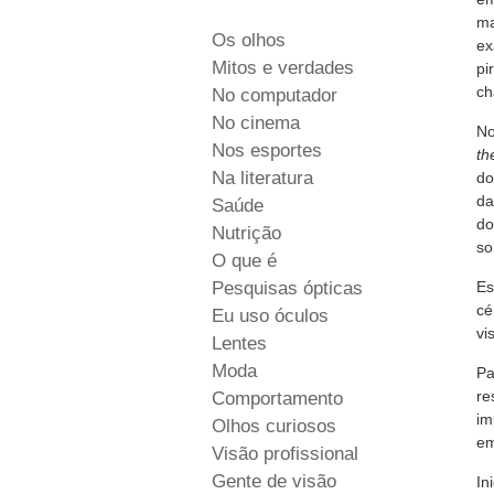
ma
Os olhos
ex
Mitos e verdades
pi
c
No computador
No cinema
No
Nos esportes
th
Na literatura
do
da
Saúde
do
Nutrição
so
O que é
Pesquisas ópticas
Es
cé
Eu uso óculos
vi
Lentes
Moda
Pa
re
Comportamento
im
Olhos curiosos
em
Visão profissional
Gente de visão
In