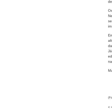
de
Os
Ne
se
im
En
al
da
Já
ed
na
Ma
(Fo
< 