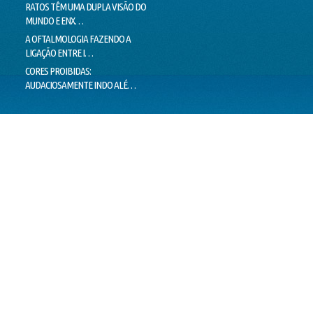
RATOS TÊM UMA DUPLA VISÃO DO
MILHARES DE MOVIMENTOS DOS
LIMIT
MUNDO E ENX…
OLHOS IMPEDEM…
LIE T
A OFTALMOLOGIA FAZENDO A
"PEIXES" BRASILEIROS CRIAM
MENTI
LIGAÇÃO ENTRE I…
HÁBITOS DE MO…
O VER
CORES PROIBIDAS:
OLHOS CEM VEZES MAIS EFICIENTES
ESTÁ 
AUDACIOSAMENTE INDO ALÉ…