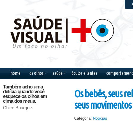
F
home
os olhos
saúde
óculos e lentes
comportament
Também acho uma
Quem não compreende
Dirão, 
Os bebês, seus ref
delícia quando você
um olhar, tampouco
coisas q
esquece os olhos em
compreenderá uma
silêncio
cima dos meus.
longa explicação.
confes
seus movimentos 
Chico Buarque
Mário Quintana
José Sa
Categoria:
Notícias