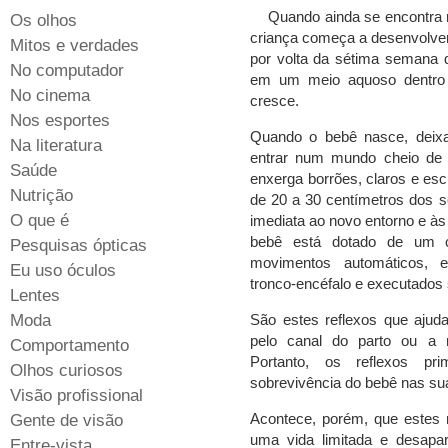
Quando ainda se encontra 
Os olhos
criança começa a desenvolver
Mitos e verdades
por volta da sétima semana de
No computador
em um meio aquoso dentro 
No cinema
cresce.
Nos esportes
Quando o bebê nasce, deixa 
Na literatura
entrar num mundo cheio de e
Saúde
enxerga borrões, claros e esc
Nutrição
de 20 a 30 centímetros dos se
O que é
imediata ao novo entorno e às
bebê está dotado de um co
Pesquisas ópticas
movimentos automáticos, es
Eu uso óculos
tronco-encéfalo e executados 
Lentes
Moda
São estes reflexos que ajud
pelo canal do parto ou a
Comportamento
Portanto, os reflexos pr
Olhos curiosos
sobrevivência do bebê nas su
Visão profissional
Acontece, porém, que estes 
Gente de visão
uma vida limitada e desapar
Entre-vista