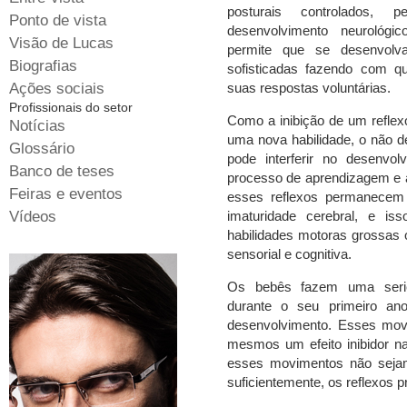
posturais controlados, 
Ponto de vista
desenvolvimento neurológi
Visão de Lucas
permite que se desenvolva
Biografias
sofisticadas fazendo com qu
Ações sociais
suas respostas voluntárias.
Profissionais do setor
Como a inibição de um reflex
Notícias
uma nova habilidade, o não de
Glossário
pode interferir no desenvolv
Banco de teses
processo de aprendizagem e 
Feiras e eventos
esses reflexos permanecem 
Vídeos
imaturidade cerebral, e i
habilidades motoras grossas
sensorial e cognitiva.
Os bebês fazem uma serie
durante o seu primeiro an
desenvolvimento. Esses mov
mesmos um efeito inibidor nat
esses movimentos não seja
suficientemente, os reflexos p