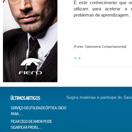
É este conhecimento que o
utilizam para acelerar a 
problemas de aprendizagem.
(Fonte: Optometria Comportamental)
< <
Sugira matérias e participe do Saú
ÚLTIMOS ARTIGOS
SERVIÇO DE UTILIDADE ÓPTICA: DICAS
SEM CORREÇÃO VISUAL, SEM
CONTI
PARA …
EMPREGO
NADAR
FICAR CEGO DE AMOR PODE
O SUCESSO DA "GALINHA
DOUTO
SIGNIFICAR PROBL…
PINTADINHA" PODE E…
VOICE