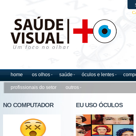
C
home
os olhos
saúde
óculos e lentes
comp
profissionais do setor
outros
NO COMPUTADOR
EU USO ÓCULOS