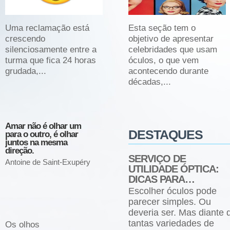
Uma reclamação está
Você não largar o
Esta seção tem o
crescendo
Facebook, o Instagram,
objetivo de apresentar
silenciosamente entre a
o Twitter ou o Snapchat
celebridades que usam
J
turma que fica 24 horas
e...
óculos, o que vem
d
grudada,...
acontecendo durante
R
décadas,...
Amar não é olhar um
A verdadeira viagem
Também
DESTAQUES
para o outro, é olhar
não está em sair a
delícia
juntos na mesma
procura de novas
esquece
direção.
paisagens, mas em
cima do
SERVIÇO DE
possuir novos olhos.
Antoine de Saint-Exupéry
Chico B
UTILIDADE ÓPTICA:
Marcel Proust
DICAS PARA…
Escolher óculos pode
parecer simples. Ou
deveria ser. Mas diante 
tantas variedades de
Os olhos