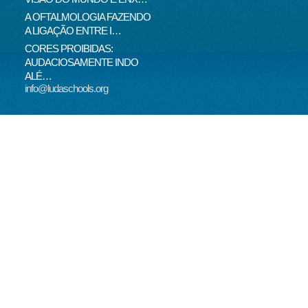
A OFTALMOLOGIA FAZENDO
"PEIXES" BRASILEIROS
LIE 
A LIGAÇÃO ENTRE I…
CRIAM HÁBITOS DE MO…
POD
CORES PROIBIDAS:
OLHOS CEM VEZES MAIS
O V
AUDACIOSAMENTE INDO
EFICIENTES
VINC
ALÉ…
info@ludaschools.org