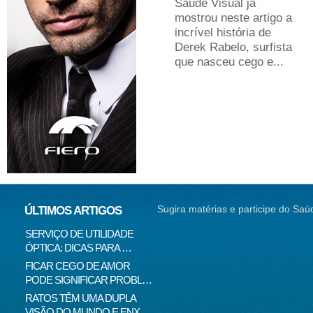
Saúde Visual já
É
mostrou neste artigo a
r
incrível história de
Derek Rabelo, surfista
que nasceu cego e...
e
Sugira matérias e participe do Saú
ÚLTIMOS ARTIGOS
SERVIÇO DE UTILIDADE
SEM CORREÇÃO VISUAL,
CONT
ÓPTICA: DICAS PARA …
SEM EMPREGO
CONT
FICAR CEGO DE AMOR
O SUCESSO DA "GALINHA
DOUT
PODE SIGNIFICAR PROBL…
PINTADINHA" PODE E…
TOD
RATOS TÊM UMA DUPLA
MILHARES DE MOVIMENTOS
VOIC
VISÃO DO MUNDO E ENX…
DOS OLHOS IMPEDEM…
MAS 