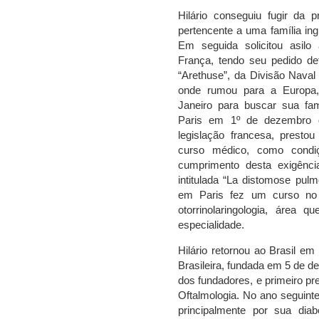
Hilário conseguiu fugir da
pertencente a uma família in
Em seguida solicitou asil
França, tendo seu pedido defe
“Arethuse”, da Divisão Naval
onde rumou para a Europa
Janeiro para buscar sua fam
Paris em 1º de dezembro d
legislação francesa, prest
curso médico, como condiç
cumprimento desta exigênc
intitulada “La distomose pulm
em Paris fez um curso no 
otorrinolaringologia, área q
especialidade.
Hilário retornou ao Brasil em
Brasileira, fundada em 5 de d
dos fundadores, e primeiro pr
Oftalmologia. No ano seguint
principalmente por sua di