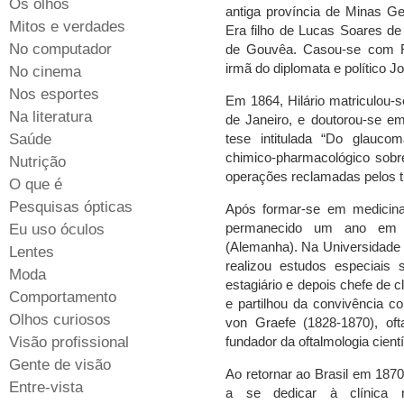
Os olhos
antiga província de Minas G
Mitos e verdades
Era filho de Lucas Soares de
No computador
de Gouvêa. Casou-se com R
irmã do diplomata e político 
No cinema
Nos esportes
Em 1864, Hilário matriculou-
Na literatura
de Janeiro, e doutorou-se 
Saúde
tese intitulada “Do glauco
chimico-pharmacológico sobre 
Nutrição
operações reclamadas pelos 
O que é
Pesquisas ópticas
Após formar-se em medicina,
permanecido um ano em P
Eu uso óculos
(Alemanha). Na Universidade d
Lentes
realizou estudos especiais 
Moda
estagiário e depois chefe de 
Comportamento
e partilhou da convivência co
Olhos curiosos
von Graefe (1828-1870), oft
Visão profissional
fundador da oftalmologia cientí
Gente de visão
Ao retornar ao Brasil em 187
Entre-vista
a se dedicar à clínica 