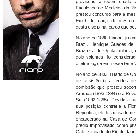
provisório, a recém criada c
Faculdade de Medicina do Rio
prestou concurso para a mesm
Em 6 de março do mesmo ano
desta disciplina, cargo que oc
No ano de 1888 fundou, junt
Brazil, Henrique Guedes de 
Brazileira de Ophtalmologia
dois volumes, foi considera
oftalmológica em nossa terra”.
No ano de 1893, Hilário de G
de assistência a feridos 
comissão que prestou socor
Armada (1893-1894) e a Revol
Sul (1893-1895). Devido a su
sua posição contrária a Flor
República, ele foi acusado de
encarcerado na Casa de Cor
prédio improvisado como pris
Catete, cidade do Rio de Janei