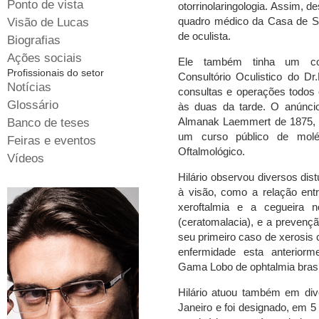
Ponto de vista
otorrinolaringologia. Assim, d
quadro médico da Casa de S
Visão de Lucas
de oculista.
Biografias
Ações sociais
Ele também tinha um cons
Profissionais do setor
Consultório Oculistico do Dr
Notícias
consultas e operações todos
Glossário
às duas da tarde. O anúncio
Almanak Laemmert de 1875, s
Banco de teses
um curso público de molés
Feiras e eventos
Oftalmológico.
Vídeos
Hilário observou diversos dis
à visão, como a relação entr
xeroftalmia e a cegueira n
(ceratomalacia), e a prevençã
seu primeiro caso de xerosis c
enfermidade esta anterior
Gama Lobo de ophtalmia brasil
Hilário atuou também em di
Janeiro e foi designado, em 5 