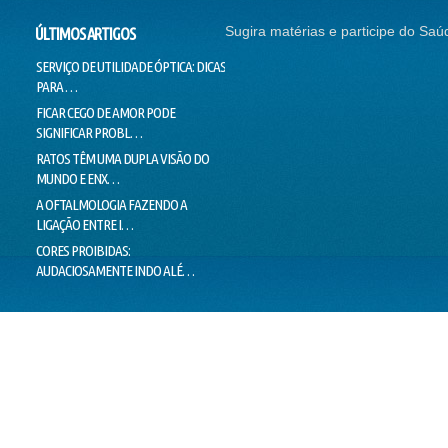
Sugira matérias e participe do Saú
ÚLTIMOS ARTIGOS
SERVIÇO DE UTILIDADE ÓPTICA: DICAS
SEM CORREÇÃO VISUAL, SEM
CONTI
PARA …
EMPREGO
NADAR
FICAR CEGO DE AMOR PODE
O SUCESSO DA "GALINHA
DOUTO
SIGNIFICAR PROBL…
PINTADINHA" PODE E…
VOICE
RATOS TÊM UMA DUPLA VISÃO DO
MILHARES DE MOVIMENTOS DOS
LIMIT
MUNDO E ENX…
OLHOS IMPEDEM…
LIE T
A OFTALMOLOGIA FAZENDO A
"PEIXES" BRASILEIROS CRIAM
MENTI
LIGAÇÃO ENTRE I…
HÁBITOS DE MO…
O VER
CORES PROIBIDAS:
OLHOS CEM VEZES MAIS EFICIENTES
ESTÁ 
AUDACIOSAMENTE INDO ALÉ…