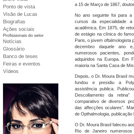
a 15 de Março de 1867, douto
Ponto de vista
Visão de Lucas
No ano seguinte foi para a
Biografias
cursos da especialidade 
acadêmica. Em 1875, de retor
Ações sociais
de estágio na clínica do fam
Profissionais do setor
Paris, o jovem oftalmologista
Notícias
dezembro daquele ano e,
Glossário
numerosos pacientes, pon
Banco de teses
adquiridos na Europa. Em Fo
Feiras e eventos
maioria na Santa Casa de Mise
Vídeos
Depois, o Dr. Moura Brasil m
fundou e presidiu a Polycl
assistência publica. Publico
Descollamento da retina”
comparativo de diversos pro
das affecções oculares”. Ma
de Opthalmologia, publicação 
O Dr. Moura Brasil faleceu ao
Rio de Janeiro numerosos 