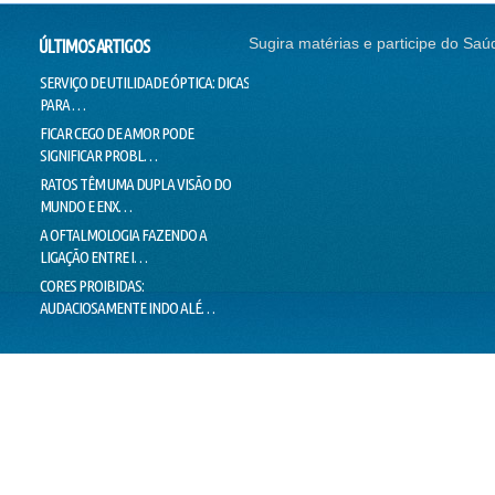
Sugira matérias e participe do Saú
ÚLTIMOS ARTIGOS
SERVIÇO DE UTILIDADE ÓPTICA: DICAS
SEM CORREÇÃO VISUAL, SEM
CONTI
PARA …
EMPREGO
NADAR
FICAR CEGO DE AMOR PODE
O SUCESSO DA "GALINHA
DOUTO
SIGNIFICAR PROBL…
PINTADINHA" PODE E…
VOICE
RATOS TÊM UMA DUPLA VISÃO DO
MILHARES DE MOVIMENTOS DOS
LIMIT
MUNDO E ENX…
OLHOS IMPEDEM…
LIE T
A OFTALMOLOGIA FAZENDO A
"PEIXES" BRASILEIROS CRIAM
MENTI
LIGAÇÃO ENTRE I…
HÁBITOS DE MO…
O VER
CORES PROIBIDAS:
OLHOS CEM VEZES MAIS EFICIENTES
ESTÁ 
AUDACIOSAMENTE INDO ALÉ…