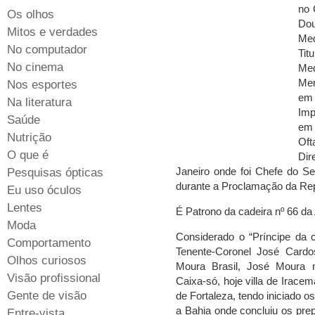
no 
Os olhos
Dou
Mitos e verdades
Med
No computador
Ti
No cinema
Med
Mem
Nos esportes
em
Na literatura
Imp
Saúde
em
Nutrição
Oft
O que é
Dir
Janeiro onde foi Chefe do Se
Pesquisas ópticas
durante a Proclamação da Re
Eu uso óculos
Lentes
É Patrono da cadeira nº 66 d
Moda
Considerado o “Príncipe da ci
Comportamento
Tenente-Coronel José Cardo
Olhos curiosos
Moura Brasil, José Moura
Visão profissional
Caixa-só, hoje villa de Irace
Gente de visão
de Fortaleza, tendo iniciado 
a Bahia onde concluiu os prep
Entre-vista