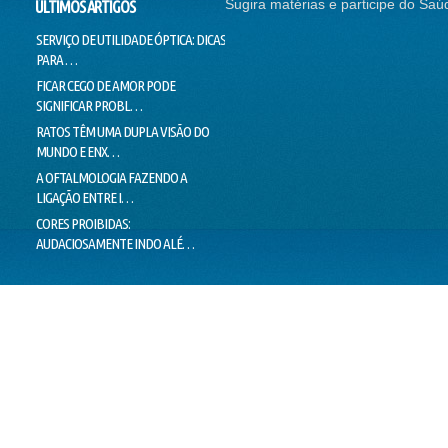
Sugira matérias e participe do Saú
ÚLTIMOS ARTIGOS
SERVIÇO DE UTILIDADE ÓPTICA: DICAS
SEM CORREÇÃO VISUAL, SEM
CONTI
PARA …
EMPREGO
NADAR
FICAR CEGO DE AMOR PODE
O SUCESSO DA "GALINHA
DOUTO
SIGNIFICAR PROBL…
PINTADINHA" PODE E…
VOICE
RATOS TÊM UMA DUPLA VISÃO DO
MILHARES DE MOVIMENTOS DOS
LIMIT
MUNDO E ENX…
OLHOS IMPEDEM…
LIE T
A OFTALMOLOGIA FAZENDO A
"PEIXES" BRASILEIROS CRIAM
MENTI
LIGAÇÃO ENTRE I…
HÁBITOS DE MO…
O VER
CORES PROIBIDAS:
OLHOS CEM VEZES MAIS EFICIENTES
ESTÁ 
AUDACIOSAMENTE INDO ALÉ…