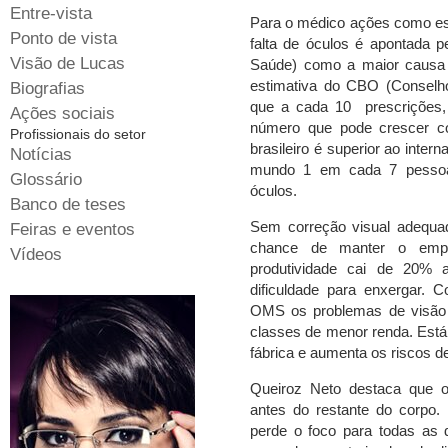
Entre-vista
Para o médico ações como est
Ponto de vista
falta de óculos é apontada 
Visão de Lucas
Saúde) como a maior causa da
estimativa do CBO (Conselho
Biografias
que a cada 10 prescrições,
Ações sociais
número que pode crescer c
Profissionais do setor
brasileiro é superior ao inter
Notícias
mundo 1 em cada 7 pessoa
Glossário
óculos.
Banco de teses
Sem correção visual adequada
Feiras e eventos
chance de manter o empr
Vídeos
produtividade cai de 20%
dificuldade para enxergar.
OMS os problemas de visão 
classes de menor renda. Está 
fábrica e aumenta os riscos de
Queiroz Neto destaca que 
antes do restante do corpo. 
perde o foco para todas as d