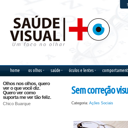
F
home
os olhos
saúde
óculos e lentes
comportament
Olhos nos olhos, quero
Olhos nos olhos, quero
Saudad
Sem correção vis
ver o que você diz.
ver o que você faz, ao
sentime
Quero ver como
sentir que sem você eu
não cab
suporta me ver tão feliz.
passo bem demais.
escorre 
Categoria:
Ações Sociais
Chico Buarque
Chico Buarque
Bob Mar