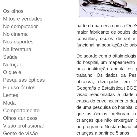
Os olhos
Mitos e verdades
parte da parceria com a OneS
No computador
maior fabricante de óculos 
No cinema
consultas, óculos de sol e
Nos esportes
funcional na população de bai
Na literatura
De acordo com o oftalmologist
Saúde
do hospital, um mapeamento d
Nutrição
pela instituição aponta os 
O que é
trabalho. Os dados da Pes
Pesquisas ópticas
observa, divulgados em 20
Eu uso óculos
Geografia e Estatística (IBG
visão relacionadas à idade
Lentes
causa do envelhecimento da p
Moda
de uma pesquisa do hospital 
Comportamento
que os óculos melhoram o
Olhos curiosos
crianças que não enxergam 
Visão profissional
no programa. Nesta edição tot
crianças a partir de 5 anos.
Gente de visão