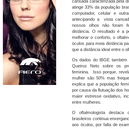
cansada caracterizada pela di
atinge 33% da população bras
computador, celular e outr
antecipando a vista cansada
nossos olhos não foram fe
distância. O resultado é a 
melhorar o conforto, o oftalm
óculos para meia distância pa
que a distância ideal entre o o
Os dados do IBGE também c
Queiroz Neto sobre os pr
feminina. Isso porque, reve
mulher são 50% mas frequ
explica que a população fem
por causa da flutuação dos ho
maior estresse oxidativo, in
entre mulheres.
O oftalmologista destaca
brasileiros continua enxerg
aos óculos, por falta de exa