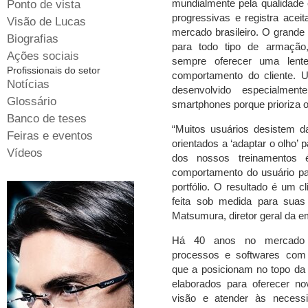
mundialmente pela qualidade 
Ponto de vista
progressivas e registra ace
Visão de Lucas
mercado brasileiro. O grande 
Biografias
para todo tipo de armação,
Ações sociais
sempre oferecer uma lent
Profissionais do setor
comportamento do cliente. 
Notícias
desenvolvido especialmen
Glossário
smartphones porque prioriza o
Banco de teses
“Muitos usuários desistem d
Feiras e eventos
orientados a ‘adaptar o olho’
Vídeos
dos nossos treinamentos 
comportamento do usuário par
portfólio. O resultado é um cl
feita sob medida para suas
Matsumura, diretor geral da e
Há 40 anos no mercado m
processos e softwares com
que a posicionam no topo da 
elaborados para oferecer n
visão e atender às necess