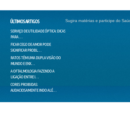
Sugira matérias e participe do Saú
ÚLTIMOS ARTIGOS
SERVIÇO DE UTILIDADE ÓPTICA: DICAS
SEM CORREÇÃO VISUAL, SEM
CONTI
PARA …
EMPREGO
NADAR
FICAR CEGO DE AMOR PODE
O SUCESSO DA "GALINHA
DOUTO
SIGNIFICAR PROBL…
PINTADINHA" PODE E…
VOICE
RATOS TÊM UMA DUPLA VISÃO DO
MILHARES DE MOVIMENTOS DOS
LIMIT
MUNDO E ENX…
OLHOS IMPEDEM…
LIE T
A OFTALMOLOGIA FAZENDO A
"PEIXES" BRASILEIROS CRIAM
MENTI
LIGAÇÃO ENTRE I…
HÁBITOS DE MO…
O VER
CORES PROIBIDAS:
OLHOS CEM VEZES MAIS EFICIENTES
ESTÁ 
AUDACIOSAMENTE INDO ALÉ…