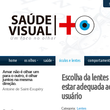
F
home
os olhos
saúde
óculos e lentes
comportament
Amar não é olhar um
Existe um caminho que
O homem
Escolha da lentes
para o outro, é olhar
vai dos olhos ao
com os 
juntos na mesma
coração, sem passar
com os 
direção.
pelo intelecto.
estar adequada 
Sêneca
Antoine de Saint-Exupéry
Gilbert Keith Chesterton
usuário
Categoria:
Lentes