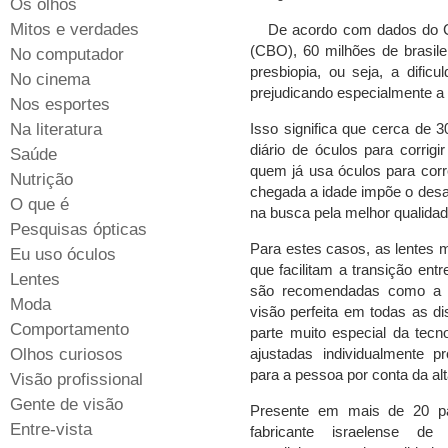
Os olhos
Mitos e verdades
De acordo com dados do Co
(CBO), 60 milhões de brasil
No computador
presbiopia, ou seja, a dificu
No cinema
prejudicando especialmente a l
Nos esportes
Na literatura
Isso significa que cerca de 
diário de óculos para corrig
Saúde
quem já usa óculos para corr
Nutrição
chegada a idade impõe o desaf
O que é
na busca pela melhor qualidad
Pesquisas ópticas
Para estes casos, as lentes m
Eu uso óculos
que facilitam a transição ent
Lentes
são recomendadas como a 
Moda
visão perfeita em todas as d
Comportamento
parte muito especial da tecn
Olhos curiosos
ajustadas individualmente p
para a pessoa por conta da al
Visão profissional
Gente de visão
Presente em mais de 20 pa
Entre-vista
fabricante israelense d