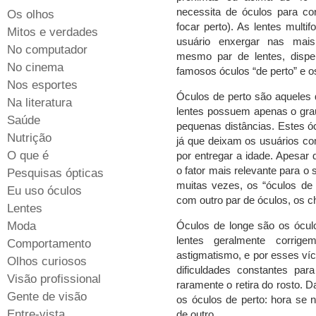
necessita de óculos para corr
Os olhos
focar perto). As lentes multi
Mitos e verdades
usuário enxergar nas mais
No computador
mesmo par de lentes, dispe
No cinema
famosos óculos “de perto” e os
Nos esportes
Óculos de perto são aqueles 
Na literatura
lentes possuem apenas o grau 
Saúde
pequenas distâncias. Estes 
Nutrição
já que deixam os usuários c
O que é
por entregar a idade. Apesar 
o fator mais relevante para o
Pesquisas ópticas
muitas vezes, os “óculos de
Eu uso óculos
com outro par de óculos, os c
Lentes
Moda
Óculos de longe são os ócu
lentes geralmente corrig
Comportamento
astigmatismo, e por esses víc
Olhos curiosos
dificuldades constantes pa
Visão profissional
raramente o retira do rosto. 
Gente de visão
os óculos de perto: hora se 
Entre-vista
de outro.