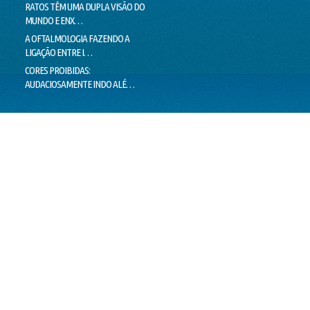
RATOS TÊM UMA DUPLA VISÃO DO
MILHARES DE MOVIMENTOS DOS
LIMIT
MUNDO E ENX…
OLHOS IMPEDEM…
LIE T
A OFTALMOLOGIA FAZENDO A
"PEIXES" BRASILEIROS CRIAM
MENTI
LIGAÇÃO ENTRE I…
HÁBITOS DE MO…
O VER
CORES PROIBIDAS:
OLHOS CEM VEZES MAIS EFICIENTES
ESTÁ 
AUDACIOSAMENTE INDO ALÉ…