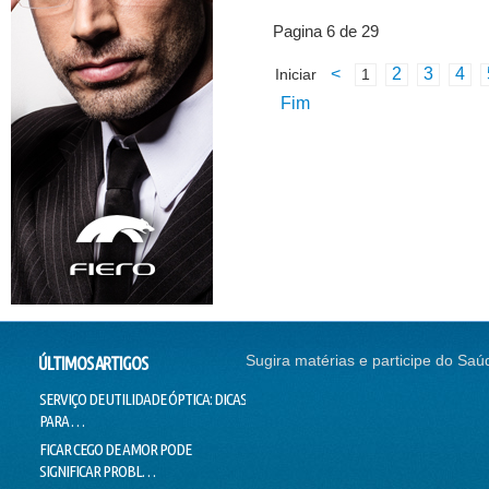
Pagina 6 de 29
<
2
3
4
Iniciar
1
Fim
Sugira matérias e participe do Saú
ÚLTIMOS ARTIGOS
SERVIÇO DE UTILIDADE ÓPTICA: DICAS
SEM CORREÇÃO VISUAL, SEM
CONTI
PARA …
EMPREGO
NADAR
FICAR CEGO DE AMOR PODE
O SUCESSO DA "GALINHA
DOUTO
SIGNIFICAR PROBL…
PINTADINHA" PODE E…
VOICE