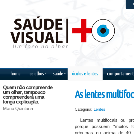
F
home
os olhos
saúde
óculos e lentes
comportament
Quem não compreende
Olhos nos olhos, quero
Só se v
As lentes multifoc
um olhar, tampouco
ver o que você diz.
coração.
compreenderá uma
Quero ver como
invisíve
longa explicação.
suporta me ver tão feliz.
Antoine 
Mário Quintana
Chico Buarque
Categoria:
Lentes
Lentes multifocais ou p
porque possuem “muitos f
próximas ou acima de 40 