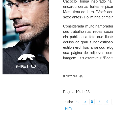
Cacoclo', longa inspirado na
encarou cenas fortes e pican
Mas, tirou de letra. "Você ac
sexo antes? Foi minha primeira
Considerada muito namoradeira
seu trabalho nas redes soci
ela publicou a foto que ilu
óculos de grau super estilo
estilo nerd, Isis arrancou e
sua página de adjetivos com
imagem, Isis escreveu: “Boa t
(Fonte: site Ego)
Pagina 10 de 28
<
5
6
7
8
Iniciar
Fim