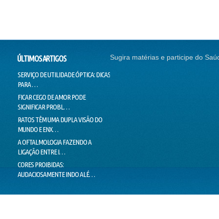
Sugira matérias e participe do Saú
ÚLTIMOS ARTIGOS
SERVIÇO DE UTILIDADE ÓPTICA: DICAS
SEM CORREÇÃO VISUAL, SEM
CONTI
PARA …
EMPREGO
NADAR
FICAR CEGO DE AMOR PODE
O SUCESSO DA "GALINHA
DOUTO
SIGNIFICAR PROBL…
PINTADINHA" PODE E…
VOICE
RATOS TÊM UMA DUPLA VISÃO DO
MILHARES DE MOVIMENTOS DOS
LIMIT
MUNDO E ENX…
OLHOS IMPEDEM…
LIE T
A OFTALMOLOGIA FAZENDO A
"PEIXES" BRASILEIROS CRIAM
MENTI
LIGAÇÃO ENTRE I…
HÁBITOS DE MO…
O VER
CORES PROIBIDAS:
OLHOS CEM VEZES MAIS EFICIENTES
ESTÁ 
AUDACIOSAMENTE INDO ALÉ…