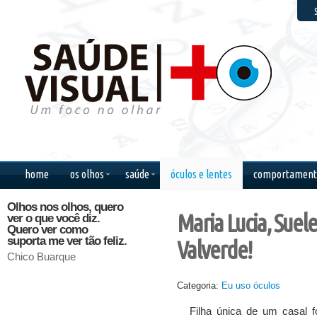
F
home
os olhos
saúde
óculos e lentes
comportament
Olhos nos olhos, quero
Se meus olhos
Pelo bri
Maria Lucia, Suelen,
ver o que você diz.
mostrassem a minha
desde o
Quero ver como
alma, todos, ao me
tempos,
suporta me ver tão feliz.
verem sorrir, chorariam
reconhe
Valverde!
comigo.
verdade
Chico Buarque
Kurt Cobain
Paulo Co
Categoria:
Eu uso óculos
Filha única de um casal 