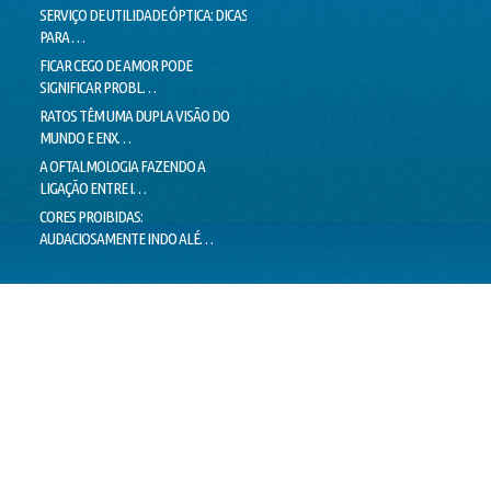
SERVIÇO DE UTILIDADE ÓPTICA: DICAS
SEM CORREÇÃO VISUAL, SEM
CONTI
PARA …
EMPREGO
NADAR
FICAR CEGO DE AMOR PODE
O SUCESSO DA "GALINHA
DOUTO
SIGNIFICAR PROBL…
PINTADINHA" PODE E…
VOICE
RATOS TÊM UMA DUPLA VISÃO DO
MILHARES DE MOVIMENTOS DOS
LIMIT
MUNDO E ENX…
OLHOS IMPEDEM…
LIE T
A OFTALMOLOGIA FAZENDO A
"PEIXES" BRASILEIROS CRIAM
MENTI
LIGAÇÃO ENTRE I…
HÁBITOS DE MO…
O VER
CORES PROIBIDAS:
OLHOS CEM VEZES MAIS EFICIENTES
ESTÁ 
AUDACIOSAMENTE INDO ALÉ…