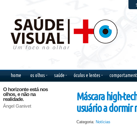
F
home
os olhos
saúde
óculos e lentes
comportament
O horizonte está nos
O homem acredita mais
Pelo bri
Máscara high-tec
olhos, e não na
com os olhos do que
desde o
realidade.
com os ouvidos.
tempos,
reconhe
usuário a dormir
Ángel Ganivet
Sêneca
verdade
Paulo Co
Categoria:
Notícias