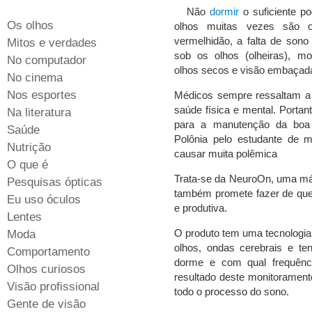
Não
dormir
o suficiente p
Os olhos
olhos muitas vezes são o
vermelhidão, a falta de son
Mitos e verdades
sob os olhos (olheiras), mo
No computador
olhos secos e visão embaçad
No cinema
Nos esportes
Médicos sempre ressaltam a
saúde física e mental. Portan
Na literatura
para a manutenção da boa
Saúde
Polônia pelo estudante de 
Nutrição
causar muita polêmica
O que é
Trata-se da NeuroOn, uma más
Pesquisas ópticas
também promete fazer de que
Eu uso óculos
e produtiva.
Lentes
O produto tem uma tecnologia
Moda
olhos, ondas cerebrais e t
Comportamento
dorme e com qual frequênci
Olhos curiosos
resultado deste monitoramento
Visão profissional
todo o processo do sono.
Gente de visão