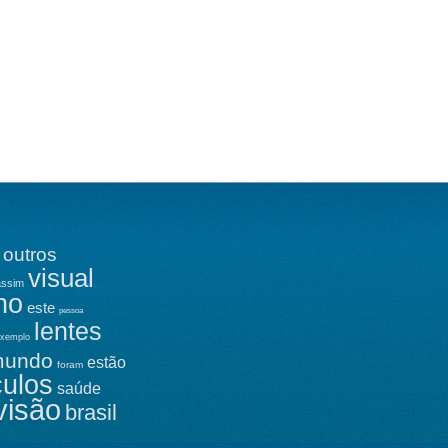
outros
visual
assim
ho
este
pessoa
lentes
xemplo
mundo
estão
foram
culos
saúde
visão
brasil