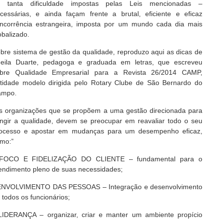
 tanta dificuldade impostas pelas Leis mencionadas –
cessárias, e ainda façam frente a brutal, eficiente e eficaz
ncorrência estrangeira, imposta por um mundo cada dia mais
obalizado.
bre sistema de gestão da qualidade, reproduzo aqui as dicas de
eila Duarte, pedagoga e graduada em letras, que escreveu
bre Qualidade Empresarial para a Revista 26/2014 CAMP,
tidade modelo dirigida pelo Rotary Clube de São Bernardo do
ampo.
s organizações que se propõem a uma gestão direcionada para
ingir a qualidade, devem se preocupar em reavaliar todo o seu
ocesso e apostar em mudanças para um desempenho eficaz,
omo:”
 FOCO E FIDELIZAÇÃO DO CLIENTE – fundamental para o
endimento pleno de suas necessidades;
ENVOLVIMENTO DAS PESSOAS – Integração e desenvolvimento
 todos os funcionários;
LIDERANÇA – organizar, criar e manter um ambiente propício