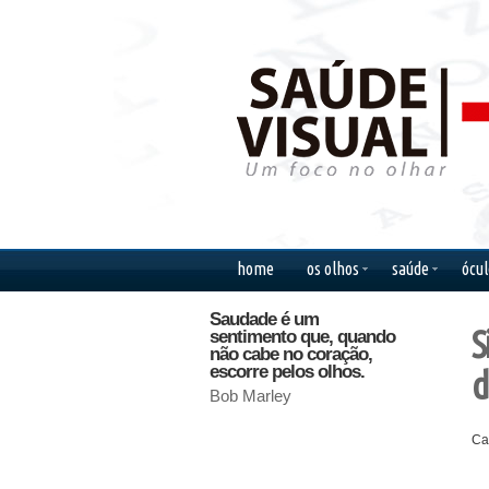
home
os olhos
saúde
ócul
Saudade é um
Existe um ca
S
sentimento que, quando
vai dos olhos
não cabe no coração,
coração, sem
escorre pelos olhos.
pelo intelecto
d
Bob Marley
Gilbert Keith 
Ca