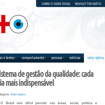
SOBRE O SAÚDE VISUAL
NEWSLETTER GRÁTIS
FALE CONOSCO
os e lentes
comportamento
pessoas
notícias
setor óptico
minho que
O homem acredita mais
Quando penso em você
istema de gestão da qualidade: cada
 ao
com os olhos do que
fecho os olhos de
 passar
com os ouvidos.
saudade.
.
ia mais indispensável
Sêneca
Cecilia Meireles
Chesterton
tegoria:
Setor óptico
O Brasil vive difícil período nas áreas, social, política e