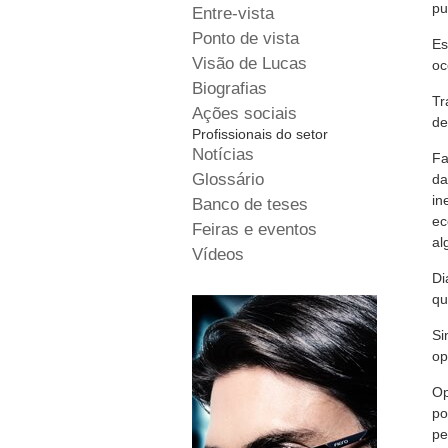
p
Entre-vista
Ponto de vista
Es
Visão de Lucas
oc
Biografias
Tr
Ações sociais
de
Profissionais do setor
Notícias
Fa
Glossário
da
in
Banco de teses
ec
Feiras e eventos
al
Vídeos
Di
qu
Si
o
Op
po
pe