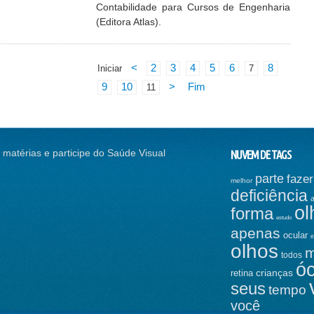
Contabilidade para Cursos de Engenharia
(Editora Atlas).
<
2
3
4
5
6
8
Iniciar
7
9
10
>
Fim
11
 matérias e participe do Saúde Visual
NUVEM DE TAGS
RREÇÃO VISUAL, SEM
CONTINUE A NADAR, CONTINUE A
parte
fazer
melhor
GO
NADAR...
deficiência
ol
SSO DA "GALINHA
DOUTOR JÁ: ACESSÍVEL A TODOS
forma
estudo
INHA" PODE E…
VOICE OVER - IMPORTANTE, MAS
apenas
ocular
e
ES DE MOVIMENTOS DOS
LIMITADO (A…
olhos
 IMPEDEM…
todos
LIE TO ME? OS OLHOS PODEM
ó
crianças
retina
" BRASILEIROS CRIAM
MENTIR E AS PU…
seus
OS DE MO…
tempo
O VERDADEIRO "CÓDIGO DA VINCI"
você
CEM VEZES MAIS EFICIENTES
ESTÁ NOS …