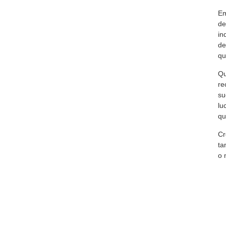
Em
de
i
de
qu
Qu
re
su
lu
qu
Cr
ta
o 