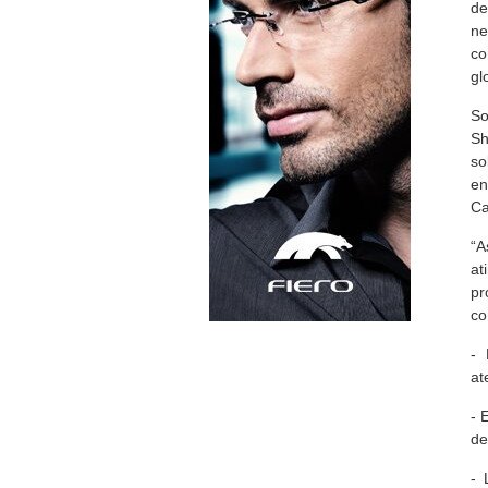
de
ne
co
gl
So
Sh
so
en
C
“A
at
pr
c
-
at
- 
de
- 