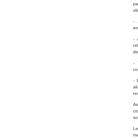
pa
ob
-
em
- 
re
de
-
co
- 
al
re
As
ci
so
Le
me