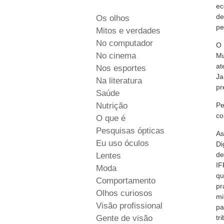
ec
de
Os olhos
pe
Mitos e verdades
No computador
O 
No cinema
Mu
at
Nos esportes
Ja
Na literatura
pr
Saúde
Nutrição
Pe
co
O que é
Pesquisas ópticas
As
Eu uso óculos
Di
de
Lentes
IF
Moda
qu
Comportamento
pr
Olhos curiosos
mi
Visão profissional
pa
Gente de visão
tr