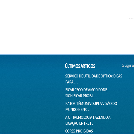
Sugira
ÚLTIMOS ARTIGOS
SERVIÇO DE UTILIDADE ÓPTICA: DICAS
SEM CO
PARA …
EMPRE
FICAR CEGO DE AMOR PODE
O SUCE
SIGNIFICAR PROBL…
PINTAD
RATOS TÊM UMA DUPLA VISÃO DO
MILHAR
MUNDO E ENX…
OLHOS
A OFTALMOLOGIA FAZENDO A
"PEIXES
LIGAÇÃO ENTRE I…
HÁBIT
CORES PROIBIDAS:
OLHOS 