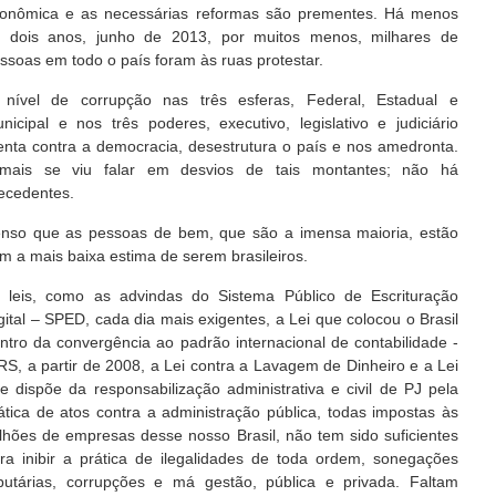
onômica e as necessárias reformas são prementes. Há menos
 dois anos, junho de 2013, por muitos menos, milhares de
ssoas em todo o país foram às ruas protestar.
nível de corrupção nas três esferas, Federal, Estadual e
nicipal e nos três poderes, executivo, legislativo e judiciário
enta contra a democracia, desestrutura o país e nos amedronta.
mais se viu falar em desvios de tais montantes; não há
ecedentes.
nso que as pessoas de bem, que são a imensa maioria, estão
m a mais baixa estima de serem brasileiros.
 leis, como as advindas do Sistema Público de Escrituração
gital – SPED, cada dia mais exigentes, a Lei que colocou o Brasil
ntro da convergência ao padrão internacional de contabilidade -
RS, a partir de 2008, a Lei contra a Lavagem de Dinheiro e a Lei
e dispõe da responsabilização administrativa e civil de PJ pela
ática de atos contra a administração pública, todas impostas às
lhões de empresas desse nosso Brasil, não tem sido suficientes
ra inibir a prática de ilegalidades de toda ordem, sonegações
ibutárias, corrupções e má gestão, pública e privada. Faltam