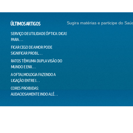
Sugira matérias e participe do Saú
ÚLTIMOS ARTIGOS
SERVIÇO DE UTILIDADE ÓPTICA: DICAS
SEM CORREÇÃO VISUAL, SEM
CONTI
PARA …
EMPREGO
NADAR
FICAR CEGO DE AMOR PODE
O SUCESSO DA "GALINHA
DOUTO
SIGNIFICAR PROBL…
PINTADINHA" PODE E…
VOICE
RATOS TÊM UMA DUPLA VISÃO DO
MILHARES DE MOVIMENTOS DOS
LIMIT
MUNDO E ENX…
OLHOS IMPEDEM…
LIE T
A OFTALMOLOGIA FAZENDO A
"PEIXES" BRASILEIROS CRIAM
MENTI
LIGAÇÃO ENTRE I…
HÁBITOS DE MO…
O VER
CORES PROIBIDAS:
OLHOS CEM VEZES MAIS EFICIENTES
ESTÁ 
AUDACIOSAMENTE INDO ALÉ…