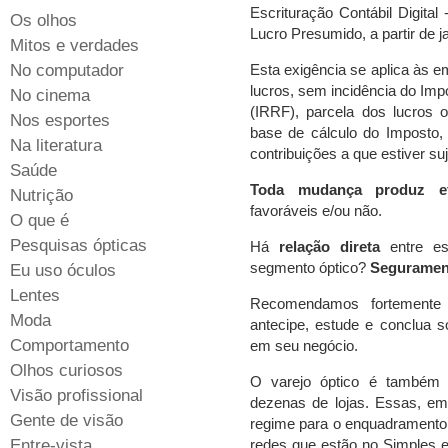
Escrituração Contábil Digita
Os olhos
Lucro Presumido, a partir de j
Mitos e verdades
No computador
Esta exigência se aplica às em
lucros, sem incidência do Imp
No cinema
(IRRF), parcela dos lucros o
Nos esportes
base de cálculo do Imposto,
Na literatura
contribuições a que estiver suj
Saúde
Toda mudança produz ef
Nutrição
favoráveis e/ou não.
O que é
Pesquisas ópticas
Há
relação direta
entre es
segmento óptico?
Seguramen
Eu uso óculos
Lentes
Recomendamos fortemente
Moda
antecipe, estude e conclua so
Comportamento
em seu negócio.
Olhos curiosos
O varejo óptico é também 
Visão profissional
dezenas de lojas. Essas, em 
Gente de visão
regime para o enquadramento
Entre-vista
redes que estão no Simples e