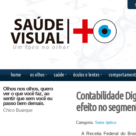
F
home
os olhos
saúde
óculos e lentes
comportament
Olhos nos olhos, quero
Quando penso em você,
Saudad
Contabilidade Dig
ver o que você faz, ao
fecho os olhos de
sentime
sentir que sem você eu
saudade.
não cab
passo bem demais.
escorre 
efeito no segmen
Cecilia Meireles
Chico Buarque
Bob Mar
Categoria:
Setor óptico
A Receita Federal do Bra