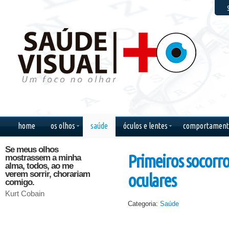
F
home
os olhos
saúde
óculos e lentes
comportament
Se meus olhos
Olhos nos olhos, quero
A verda
Primeiros socorro
mostrassem a minha
ver o que você diz.
não está
alma, todos, ao me
Quero ver como
procura
verem sorrir, chorariam
suporta me ver tão feliz.
paisage
oculares
comigo.
possuir
Chico Buarque
Kurt Cobain
Marcel P
Categoria:
Saúde