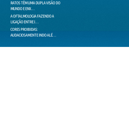
RATOS TÊM UMA DUPLA VISÃO DO
MILHARES DE MOVIMENTOS DOS
LIMIT
MUNDO E ENX…
OLHOS IMPEDEM…
LIE T
A OFTALMOLOGIA FAZENDO A
"PEIXES" BRASILEIROS CRIAM
MENTI
LIGAÇÃO ENTRE I…
HÁBITOS DE MO…
O VER
CORES PROIBIDAS:
OLHOS CEM VEZES MAIS EFICIENTES
ESTÁ 
AUDACIOSAMENTE INDO ALÉ…