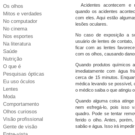
Acidentes acontecem e 
Os olhos
quando os acidentes acontec
Mitos e verdades
com eles. Aqui estão algumas
No computador
lesões oculares.
No cinema
No caso de exposição a su
Nos esportes
usuário de lentes de contato,
Na literatura
ficar com as lentes favorec
Saúde
com os olhos, causando danos
Nutrição
Quando produtos químicos at
O que é
imediatamente com água fri
Pesquisas ópticas
cerca de 15 minutos. Enquant
Eu uso óculos
médica levando se possível, o
Lentes
o médico saiba o que atingiu o
Moda
Quando alguma coisa atinge
Comportamento
nem esfregá-lo, pois isso va
Olhos curiosos
quadro. Pode se tentar remo
Visão profissional
ferido o olho. Antes, porém
sabão e água. Isso irá impedi
Gente de visão
Entre-vista