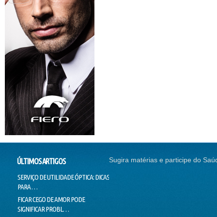
Sugira matérias e participe do Saú
ÚLTIMOS ARTIGOS
SERVIÇO DE UTILIDADE ÓPTICA: DICAS
SEM CORREÇÃO VISUAL, SEM
CONTI
PARA …
EMPREGO
NADAR
FICAR CEGO DE AMOR PODE
O SUCESSO DA "GALINHA
DOUTO
SIGNIFICAR PROBL…
PINTADINHA" PODE E…
VOICE