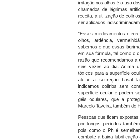
irritação nos olhos é o uso dos
chamados de lágrimas artifi
receita, a utilização de colír
ser aplicados indiscriminadam
“Esses medicamentos oferece
olhos, ardência, vermelhi
sabemos é que essas lágrimas
em sua fórmula, tal como o cl
razão que recomendamos a 
seis vezes ao dia. Acima d
tóxicos para a superfície oc
afetar a secreção basal l
indicamos colírios sem co
superfície ocular e podem se
géis oculares, que a prote
Marcelo Taveira, também do 
Pessoas que ficam expostas a
por longos períodos também 
pois como o Ph é semelhante
combate a baixa lubrificação 