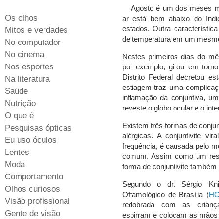
Agosto é um dos meses ma
Os olhos
ar está bem abaixo do índi
estados. Outra característic
Mitos e verdades
de temperatura em um mesmo
No computador
No cinema
Nestes primeiros dias do mês
Nos esportes
por exemplo, girou em torn
Distrito Federal decretou 
Na literatura
estiagem traz uma complicaçã
Saúde
inflamação da conjuntiva, u
Nutrição
reveste o globo ocular e o int
O que é
Existem três formas de conjunt
Pesquisas ópticas
alérgicas. A conjuntivite vi
Eu uso óculos
frequência, é causada pelo m
Lentes
comum. Assim como um resfr
Moda
forma de conjuntivite também
Comportamento
Segundo o dr. Sérgio Knig
Olhos curiosos
Oftamológico de Brasília (
H
Visão profissional
redobrada com as crianç
Gente de visão
espirram e colocam as mãos n