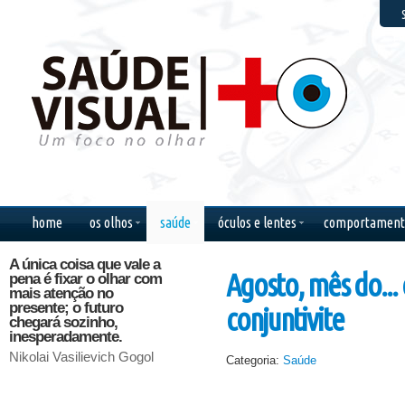
F
home
os olhos
saúde
óculos e lentes
comportament
A única coisa que vale a
Se meus olhos
Quando 
Agosto, mês do... 
pena é fixar o olhar com
mostrassem a minha
fecho o
mais atenção no
alma, todos, ao me
saudade
presente; o futuro
verem sorrir, chorariam
conjuntivite
Cecilia 
chegará sozinho,
comigo.
inesperadamente.
Kurt Cobain
Nikolai Vasilievich Gogol
Categoria:
Saúde