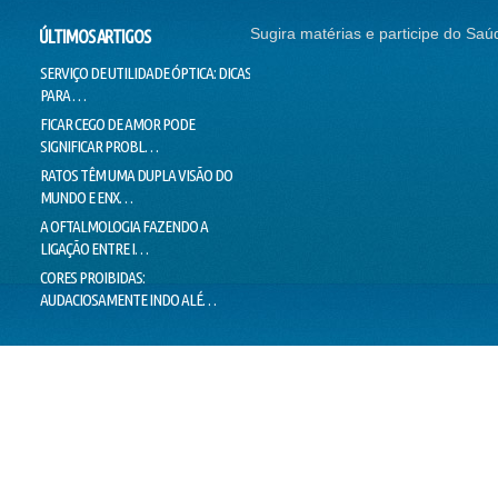
Sugira matérias e participe do Saú
ÚLTIMOS ARTIGOS
SERVIÇO DE UTILIDADE ÓPTICA: DICAS
SEM CORREÇÃO VISUAL, SEM
CONTI
PARA …
EMPREGO
NADAR
FICAR CEGO DE AMOR PODE
O SUCESSO DA "GALINHA
DOUTO
SIGNIFICAR PROBL…
PINTADINHA" PODE E…
VOICE
RATOS TÊM UMA DUPLA VISÃO DO
MILHARES DE MOVIMENTOS DOS
LIMIT
MUNDO E ENX…
OLHOS IMPEDEM…
LIE T
A OFTALMOLOGIA FAZENDO A
"PEIXES" BRASILEIROS CRIAM
MENTI
LIGAÇÃO ENTRE I…
HÁBITOS DE MO…
O VER
CORES PROIBIDAS:
OLHOS CEM VEZES MAIS EFICIENTES
ESTÁ 
AUDACIOSAMENTE INDO ALÉ…