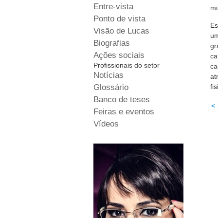
Entre-vista
mú
Ponto de vista
Es
Visão de Lucas
um
Biografias
gr
Ações sociais
ca
Profissionais do setor
ca
Notícias
at
Glossário
fi
Banco de teses
<
Feiras e eventos
Vídeos