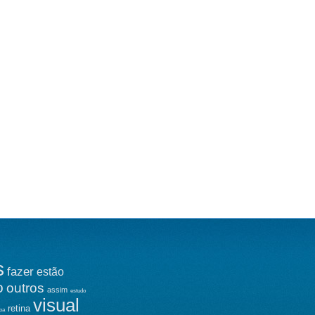
s
fazer
estão
o
outros
assim
estudo
visual
retina
oa