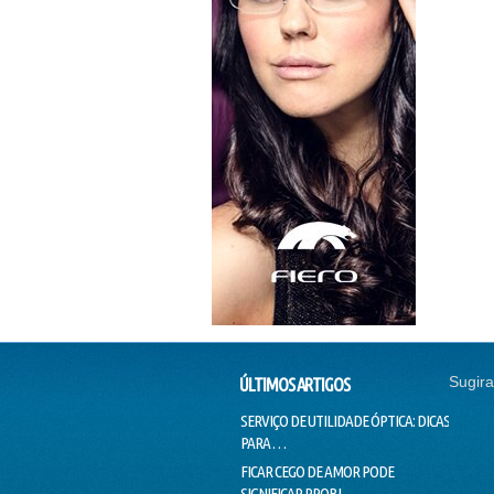
Sugira
ÚLTIMOS ARTIGOS
SERVIÇO DE UTILIDADE ÓPTICA: DICAS
SEM CO
PARA …
EMPRE
FICAR CEGO DE AMOR PODE
O SUCE
SIGNIFICAR PROBL…
PINTAD