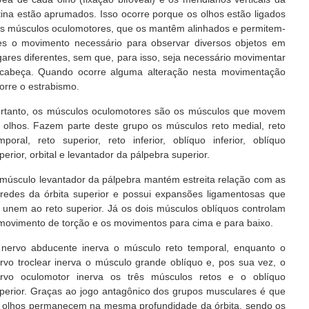
tina estão aprumados. Isso ocorre porque os olhos estão ligados
s músculos oculomotores, que os mantêm alinhados e permitem-
es o movimento necessário para observar diversos objetos em
gares diferentes, sem que, para isso, seja necessário movimentar
cabeça. Quando ocorre alguma alteração nesta movimentação
orre o estrabismo.
rtanto, os músculos oculomotores são os músculos que movem
 olhos. Fazem parte deste grupo os músculos reto medial, reto
mporal, reto superior, reto inferior, oblíquo inferior, oblíquo
perior, orbital e levantador da pálpebra superior.
músculo levantador da pálpebra mantém estreita relação com as
redes da órbita superior e possui expansões ligamentosas que
 unem ao reto superior. Já os dois músculos oblíquos controlam
movimento de torção e os movimentos para cima e para baixo.
nervo abducente inerva o músculo reto temporal, enquanto o
rvo troclear inerva o músculo grande oblíquo e, pos sua vez, o
rvo oculomotor inerva os três músculos retos e o oblíquo
perior. Graças ao jogo antagônico dos grupos musculares é que
 olhos permanecem na mesma profundidade da órbita, sendo os