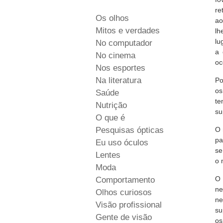
re
Os olhos
ao
Mitos e verdades
lh
lu
No computador
a 
No cinema
oc
Nos esportes
Na literatura
Po
os
Saúde
te
Nutrição
su
O que é
Pesquisas ópticas
O 
pa
Eu uso óculos
se
Lentes
o 
Moda
O 
Comportamento
ne
Olhos curiosos
ne
Visão profissional
su
Gente de visão
os