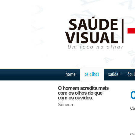
home
os olhos
saúde
ócul
O homem acredita mais
Existe u
O
com os olhos do que
vai dos o
com os ouvidos.
coração,
pelo intel
Sêneca
Ca
Gilbert Ke
fó