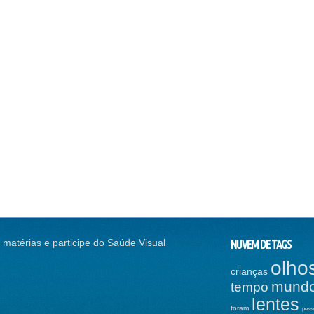
 matérias e participe do Saúde Visual
NUVEM DE TAGS
olho
RREÇÃO VISUAL, SEM
CONTINUE A NADAR, CONTINUE A
crianças
GO
NADAR...
mund
tempo
SSO DA "GALINHA
DOUTOR JÁ: ACESSÍVEL A TODOS
lentes
foram
pess
INHA" PODE E…