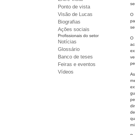
se
Ponto de vista
Visão de Lucas
O 
pa
Biografias
se
Ações sociais
Profissionais do setor
O 
Notícias
ac
Glossário
ex
Banco de teses
ve
pe
Feiras e eventos
Vídeos
As
me
ex
gu
pe
di
de
qu
mi