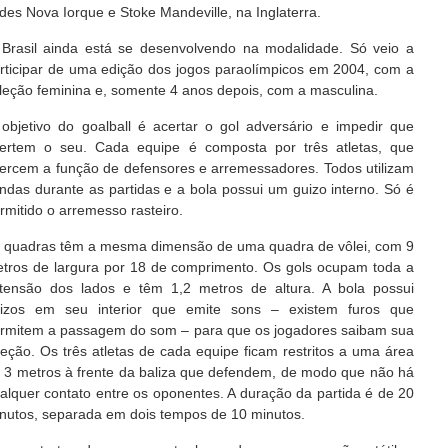
des Nova Iorque e Stoke Mandeville, na Inglaterra.
Brasil ainda está se desenvolvendo na modalidade. Só veio a
rticipar de uma edição dos jogos paraolímpicos em 2004, com a
leção feminina e, somente 4 anos depois, com a masculina.
objetivo do goalball é acertar o gol adversário e impedir que
ertem o seu. Cada equipe é composta por três atletas, que
ercem a função de defensores e arremessadores. Todos utilizam
ndas durante as partidas e a bola possui um guizo interno. Só é
rmitido o arremesso rasteiro.
 quadras têm a mesma dimensão de uma quadra de vôlei, com 9
tros de largura por 18 de comprimento. Os gols ocupam toda a
tensão dos lados e têm 1,2 metros de altura. A bola possui
izos em seu interior que emite sons – existem furos que
rmitem a passagem do som – para que os jogadores saibam sua
reção. Os três atletas de cada equipe ficam restritos a uma área
 3 metros à frente da baliza que defendem, de modo que não há
alquer contato entre os oponentes. A duração da partida é de 20
nutos, separada em dois tempos de 10 minutos.