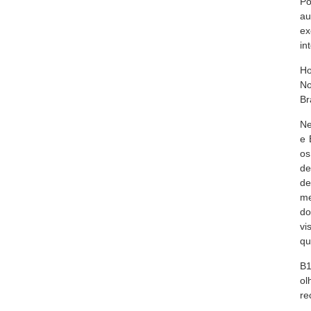
Po
au
ex
in
Ho
No
Br
Ne
e 
os
de
de
me
do
vi
qu
B1
o
re