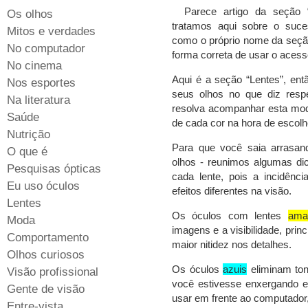
Parece artigo da seção 
Os olhos
tratamos aqui sobre o suce
Mitos e verdades
como o próprio nome da seção 
No computador
forma correta de usar o acess
No cinema
Aqui é a seção “Lentes”, ent
Nos esportes
seus olhos no que diz resp
Na literatura
resolva acompanhar esta moda
Saúde
de cada cor na hora de escolh
Nutrição
Para que você saia arrasa
O que é
olhos - reunimos algumas di
Pesquisas ópticas
cada lente, pois a incidênc
Eu uso óculos
efeitos diferentes na visão.
Lentes
Os óculos com lentes
ama
Moda
imagens e a visibilidade, prin
Comportamento
maior nitidez nos detalhes.
Olhos curiosos
Os óculos
azuis
eliminam to
Visão profissional
você estivesse enxergando e
Gente de visão
usar em frente ao computador
Entre-vista