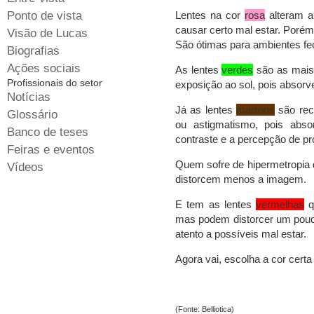
Ponto de vista
Lentes na cor
rosa
alteram a
causar certo mal estar. Porém
Visão de Lucas
São ótimas para ambientes fe
Biografias
Ações sociais
As lentes
verdes
são as mais
Profissionais do setor
exposição ao sol, pois absorv
Notícias
Já as lentes
marrons
são rec
Glossário
ou astigmatismo, pois abs
Banco de teses
contraste e a percepção de pr
Feiras e eventos
Quem sofre de hipermetropia 
Vídeos
distorcem menos a imagem.
E tem as lentes
vermelhas
q
mas podem distorcer um pouco 
atento a possíveis mal estar.
Agora vai, escolha a cor certa 
(Fonte: Belliotica)