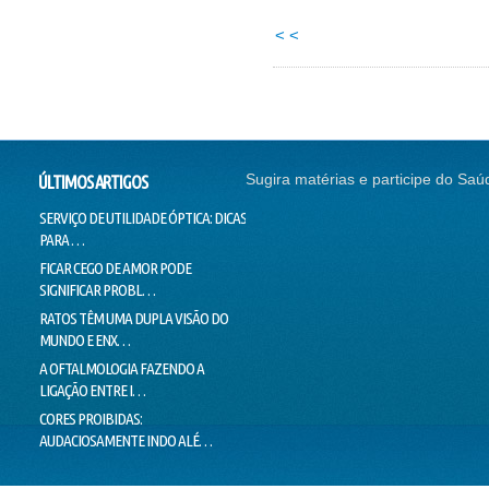
< <
Sugira matérias e participe do Saú
ÚLTIMOS ARTIGOS
SERVIÇO DE UTILIDADE ÓPTICA: DICAS
SEM CORREÇÃO VISUAL, SEM
CONTI
PARA …
EMPREGO
NADAR
FICAR CEGO DE AMOR PODE
O SUCESSO DA "GALINHA
DOUTO
SIGNIFICAR PROBL…
PINTADINHA" PODE E…
VOICE
RATOS TÊM UMA DUPLA VISÃO DO
MILHARES DE MOVIMENTOS DOS
LIMIT
MUNDO E ENX…
OLHOS IMPEDEM…
LIE T
A OFTALMOLOGIA FAZENDO A
"PEIXES" BRASILEIROS CRIAM
MENTI
LIGAÇÃO ENTRE I…
HÁBITOS DE MO…
O VER
CORES PROIBIDAS:
OLHOS CEM VEZES MAIS EFICIENTES
ESTÁ 
AUDACIOSAMENTE INDO ALÉ…