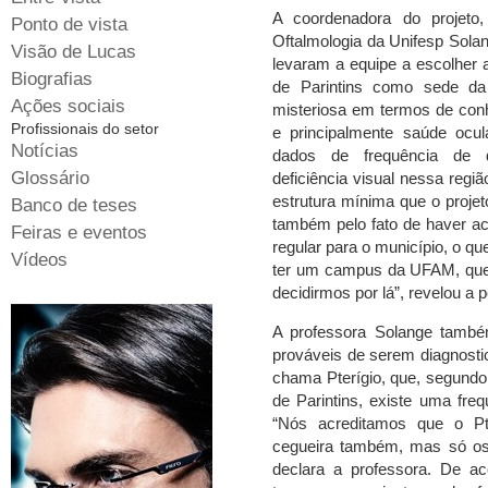
A coordenadora do projeto
Ponto de vista
Oftalmologia da Unifesp Solan
Visão de Lucas
levaram a equipe a escolher 
Biografias
de Parintins como sede da
Ações sociais
misteriosa em termos de con
Profissionais do setor
e principalmente saúde ocul
Notícias
dados de frequência de d
Glossário
deficiência visual nessa regi
estrutura mínima que o projet
Banco de teses
também pelo fato de haver ac
Feiras e eventos
regular para o município, o q
Vídeos
ter um campus da UFAM, que 
decidirmos por lá”, revelou a 
A professora Solange tamb
prováveis de serem diagnosti
chama Pterígio, que, segundo 
de Parintins, existe uma fre
“Nós acreditamos que o Pte
cegueira também, mas só os 
declara a professora. De ac