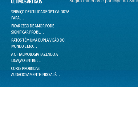
Sugira matérias e participe do Saú
ÚLTIMOS ARTIGOS
SERVIÇO DE UTILIDADE ÓPTICA: DICAS
SEM CORREÇÃO VISUAL, SEM
CONTI
PARA …
EMPREGO
NADAR
FICAR CEGO DE AMOR PODE
O SUCESSO DA "GALINHA
DOUTO
SIGNIFICAR PROBL…
PINTADINHA" PODE E…
VOICE
RATOS TÊM UMA DUPLA VISÃO DO
MILHARES DE MOVIMENTOS DOS
LIMIT
MUNDO E ENX…
OLHOS IMPEDEM…
LIE T
A OFTALMOLOGIA FAZENDO A
"PEIXES" BRASILEIROS CRIAM
MENTI
LIGAÇÃO ENTRE I…
HÁBITOS DE MO…
O VER
CORES PROIBIDAS:
OLHOS CEM VEZES MAIS EFICIENTES
ESTÁ 
AUDACIOSAMENTE INDO ALÉ…