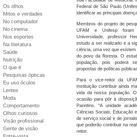
Os olhos
Federal de São Paulo (Unifes
identificar as principais doe
Mitos e verdades
No computador
Membros do projeto de pesqui
No cinema
UFAM e Unifesp foram re
Nos esportes
Universidade, professor He
estudo a ser realizado e a sig
Na literatura
ciência, uma vez que existem
Saúde
do povo da floresta. O estu
Nutrição
população, pois poderá s
O que é
propostas de políticas públic
Pesquisas ópticas
Para o vice-reitor da UF
Eu uso óculos
Instituição contribuir ainda 
Lentes
vida da nossa população. O 
Moda
ocasião para pôr à disposiç
Comportamento
Parintins. “A unidade acadê
Ciências Sociais, Educação e
Olhos curiosos
de serviço social e de jornal
Visão profissional
que poderão contribuir na real
Gente de visão
reitor.
Entre-vista