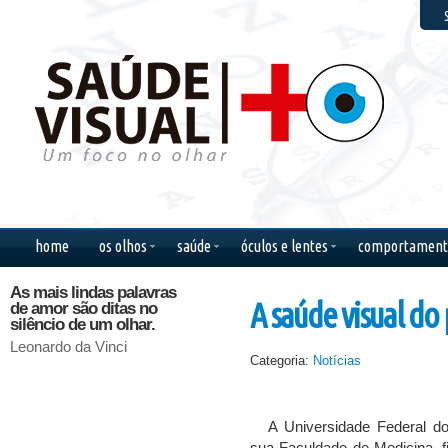
F
home
os olhos
saúde
óculos e lentes
comportament
As mais lindas palavras
Enquanto a cor da pele
Guarda-
A saúde visual do
de amor são ditas no
for mais importante que
menina 
silêncio de um olhar.
o brilho dos olhos,
Ela é a t
haverá guerra.
pode se
Leonardo da Vinci
existe o
Categoria:
Notícias
Bob Marley
Chico B
A Universidade Federal 
sua Faculdade de Medicina, f