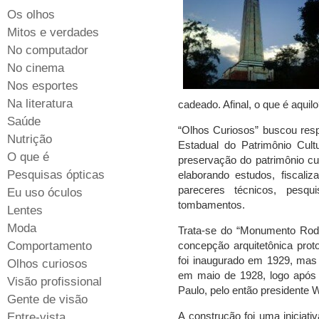
Os olhos
Mitos e verdades
No computador
No cinema
Nos esportes
Na literatura
cadeado. Afinal, o que é aquil
Saúde
“Olhos Curiosos” buscou respo
Nutrição
Estadual do Patrimônio Cult
O que é
preservação do patrimônio cul
Pesquisas ópticas
elaborando estudos, fiscaliz
pareceres técnicos, pesqu
Eu uso óculos
tombamentos.
Lentes
Moda
Trata-se do “Monumento Rodo
Comportamento
concepção arquitetônica prot
foi inaugurado em 1929, mas 
Olhos curiosos
em maio de 1928, logo após 
Visão profissional
Paulo, pelo então presidente 
Gente de visão
A construção foi uma iniciati
Entre-vista