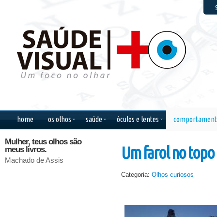
F
home
os olhos
saúde
óculos e lentes
comportament
Mulher, teus olhos são
Só se vê bem com o
Também
Um farol no topo 
meus livros.
coração. O essencial é
delícia
invisível aos olhos.
esquece
Machado de Assis
cima do
Antoine de Saint-Exupéry
Categoria:
Olhos curiosos
Chico B