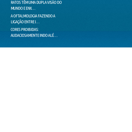
RATOS TÊM UMA DUPLA VISÃO DO
MILHARES DE MOVIMENTOS DOS
LIMIT
MUNDO E ENX…
OLHOS IMPEDEM…
LIE T
A OFTALMOLOGIA FAZENDO A
"PEIXES" BRASILEIROS CRIAM
MENTI
LIGAÇÃO ENTRE I…
HÁBITOS DE MO…
O VER
CORES PROIBIDAS:
OLHOS CEM VEZES MAIS EFICIENTES
ESTÁ 
AUDACIOSAMENTE INDO ALÉ…