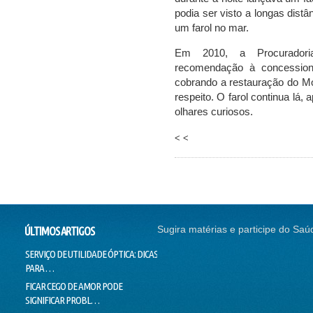
podia ser visto a longas distâ
um farol no mar.
Em 2010, a Procuradori
recomendação à concessioná
cobrando a restauração do Mon
respeito. O farol continua lá
olhares curiosos.
< <
Sugira matérias e participe do Saú
ÚLTIMOS ARTIGOS
SERVIÇO DE UTILIDADE ÓPTICA: DICAS
SEM CORREÇÃO VISUAL, SEM
CONTI
PARA …
EMPREGO
NADAR
FICAR CEGO DE AMOR PODE
O SUCESSO DA "GALINHA
DOUTO
SIGNIFICAR PROBL…
PINTADINHA" PODE E…
VOICE