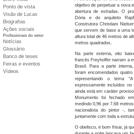
objetivo de perpetuar a nova 
Ponto de vista
abertura de estradas. O pr
Visão de Lucas
Dória e do arquiteto Rap
Biografias
Construtora Christiani Niels
Ações sociais
que servem de base a uma to
Profissionais do setor
altura total de 46 metros de a
Notícias
metros quadrados.
Glossário
Na parte externa, oito baix
Banco de teses
francês Freyhoffer narram a e
Feiras e eventos
Brasil. Para a parte interna
Vídeos
foram encomendados quatro pa
representando o tema “A
expressamente incluídos no
ainda está em caráter provisó
Monumento foi fechado em 
medindo 0,96 por 7,68 metros 
nacionalista do pintor -, 
juntamente com toda a estrutu
O obelisco, é bom frisar, já qu
durante a noite lançava um fa