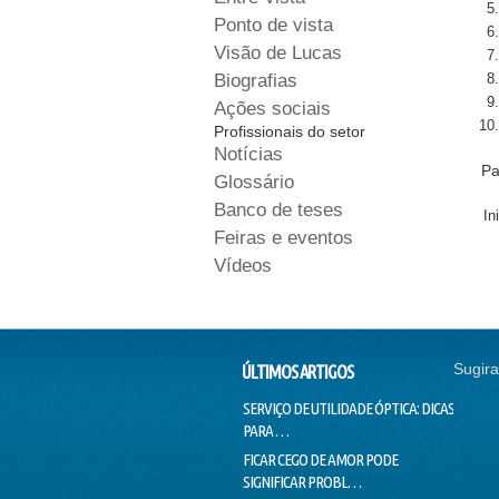
Ponto de vista
Visão de Lucas
Biografias
Ações sociais
Profissionais do setor
Notícias
Pa
Glossário
Banco de teses
In
Feiras e eventos
Vídeos
Sugira
ÚLTIMOS ARTIGOS
SERVIÇO DE UTILIDADE ÓPTICA: DICAS
SEM CO
PARA …
EMPRE
FICAR CEGO DE AMOR PODE
O SUCE
SIGNIFICAR PROBL…
PINTAD