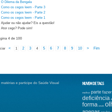
O Dilema da Bengala
Como os cegos leem - Parte 3
Como os cegos leem - Parte 2
Como os cegos leem - Parte 1
Ajudar ou não ajudar? Eis a questão!
Ator cego? Pode sim!
gina 4 de 100
<
2
3
5
6
7
8
9
10
>
Fim
iciar
1
4
 matérias e participe do Saúde Visual
NUVEM DE TAGS
RREÇÃO VISUAL, SEM
CONTINUE A NADAR, CONTINUE A
parte
fazer
melhor
GO
NADAR...
deficiência
ol
SSO DA "GALINHA
DOUTOR JÁ: ACESSÍVEL A TODOS
forma
estudo
INHA" PODE E…
VOICE OVER - IMPORTANTE, MAS
apenas