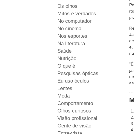
Po
Os olhos
ro
Mitos e verdades
pr
No computador
No cinema
Re
Ja
Nos esportes
de
Na literatura
e,
Saúde
nu
Nutrição
“É
O que é
ja
Pesquisas ópticas
de
Eu uso óculos
as
Lentes
Moda
M
Comportamento
Olhos curiosos
Visão profissional
Gente de visão
Entre-vista