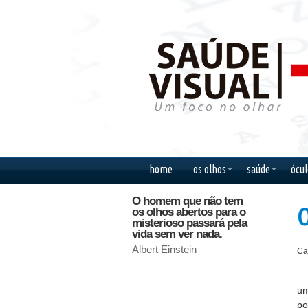
home
os olhos
saúde
ócul
O homem que não tem
Olhos no
O
os olhos abertos para o
ver o que
misterioso passará pela
sentir q
vida sem ver nada.
passo be
Albert Einstein
Chico Bu
Ca
um
po