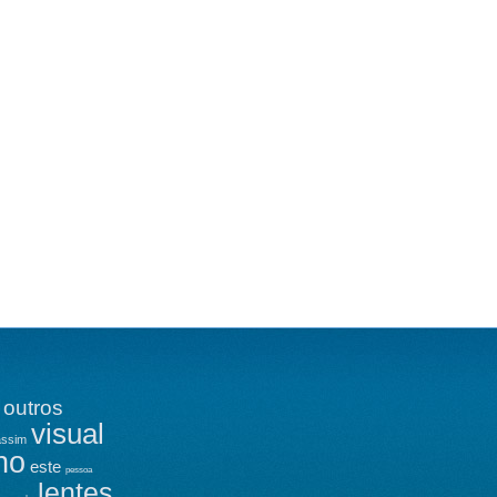
outros
visual
assim
ho
este
pessoa
lentes