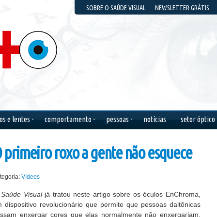
SOBRE O SAÚDE VISUAL
NEWSLETTER GRÁTIS
FALE CONOSCO
os e lentes
comportamento
pessoas
notícias
setor óptico
s olhos, quero
As mais lindas palavras
Se meus olhos
 primeiro roxo a gente não esquece
 você faz, ao
de amor são ditas no
mostrassem a min
ue sem você eu
silêncio de um olhar.
alma, todos, ao me
m demais.
verem sorrir, chor
Leonardo da Vinci
comigo.
arque
tegoria:
Vídeos
Kurt Cobain
Saúde Visual
já tratou neste artigo sobre os óculos EnChroma,
 dispositivo revolucionário que permite que pessoas daltônicas
ssam enxergar cores que elas normalmente não enxergariam.