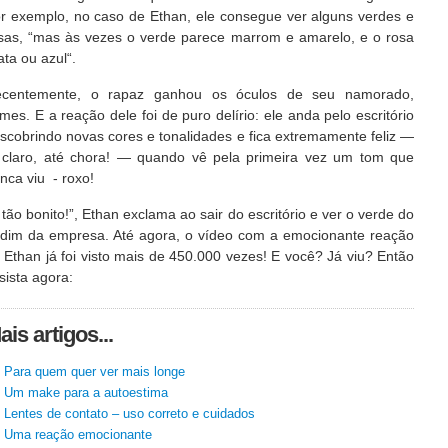
r exemplo, no caso de Ethan, ele consegue ver alguns verdes e
sas, “mas às vezes o verde parece marrom e amarelo, e o rosa
ata ou azul“.
centemente, o rapaz ganhou os óculos de seu namorado,
mes. E a reação dele foi de puro delírio: ele anda pelo escritório
scobrindo novas cores e tonalidades e fica extremamente feliz —
 claro, até chora! — quando vê pela primeira vez um tom que
nca viu - roxo!
 tão bonito!”, Ethan exclama ao sair do escritório e ver o verde do
rdim da empresa. Até agora, o vídeo com a emocionante reação
 Ethan já foi visto mais de 450.000 vezes! E você? Já viu? Então
sista agora:
ais artigos...
Para quem quer ver mais longe
Um make para a autoestima
Lentes de contato – uso correto e cuidados
Uma reação emocionante