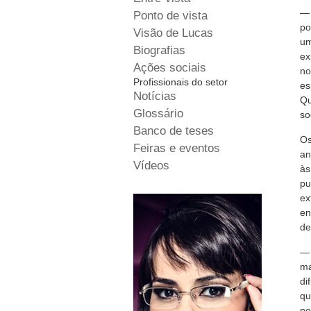
—
Ponto de vista
po
Visão de Lucas
um
Biografias
ex
Ações sociais
no
Profissionais do setor
es
Notícias
Qu
Glossário
so
Banco de teses
Os
Feiras e eventos
an
Vídeos
às
pu
ex
en
de
— 
ma
di
qu
po