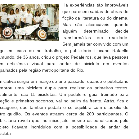
Há experiências tão improváveis
que parecem saídas de obras de
ficção da literatura ou do cinema.
Mas são alcançáveis quando
alguém determinado decide
transformá-las em realidade.
Sem jamais ter convivido com um
go em casa ou no trabalho, o publicitário tijucano Rafaello
mundo, de 36 anos, criou o projeto Pedaleiros, que leva pessoas
m deficiência visual para andar de bicicleta em eventos
palhados pela região metropolitana do Rio.
iniciativa surgiu em março do ano passado, quando o publicitário
mprou uma bicicleta dupla para realizar os primeiros testes.
ualmente, são 11 bicicletas. Um pedaleiro guia, treinado para
reção e primeiros socorros, vai no selim da frente. Atrás, fica o
ssageiro, que também pedala e se equilibra com o auxílio de
tro guidão. Os eventos atraem cerca de 200 participantes. O
blicitário revela que, no início, até mesmo os beneficiados pelo
ojeto ficavam incrédulos com a possibilidade de andar de
cicleta.