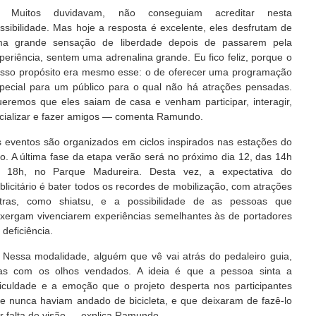
 Muitos duvidavam, não conseguiam acreditar nesta
ssibilidade. Mas hoje a resposta é excelente, eles desfrutam de
a grande sensação de liberdade depois de passarem pela
periência, sentem uma adrenalina grande. Eu fico feliz, porque o
sso propósito era mesmo esse: o de oferecer uma programação
pecial para um público para o qual não há atrações pensadas.
eremos que eles saiam de casa e venham participar, interagir,
cializar e fazer amigos — comenta Ramundo.
 eventos são organizados em ciclos inspirados nas estações do
o. A última fase da etapa verão será no próximo dia 12, das 14h
 18h, no Parque Madureira. Desta vez, a expectativa do
blicitário é bater todos os recordes de mobilização, com atrações
tras, como shiatsu, e a possibilidade de as pessoas que
xergam vivenciarem experiências semelhantes às de portadores
 deficiência.
Nessa modalidade, alguém que vê vai atrás do pedaleiro guia,
s com os olhos vendados. A ideia é que a pessoa sinta a
ficuldade e a emoção que o projeto desperta nos participantes
e nunca haviam andado de bicicleta, e que deixaram de fazê-lo
r falta de visão — explica Ramundo.