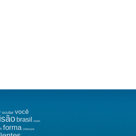
o
você
ocular
isão
brasil
estudo
forma
m
crianças
lentes