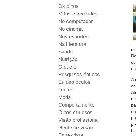
Os olhos
Mitos e verdades
No computador
No cinema
Nos esportes
Na literatura
ce
Saúde
Ra
Nutrição
co
O que é
es
Pesquisas ópticas
A 
Eu uso óculos
co
Lentes
At
Moda
di
Comportamento
pa
ou
Olhos curiosos
pu
Visão profissional
pr
Gente de visão
bi
Entre-vista