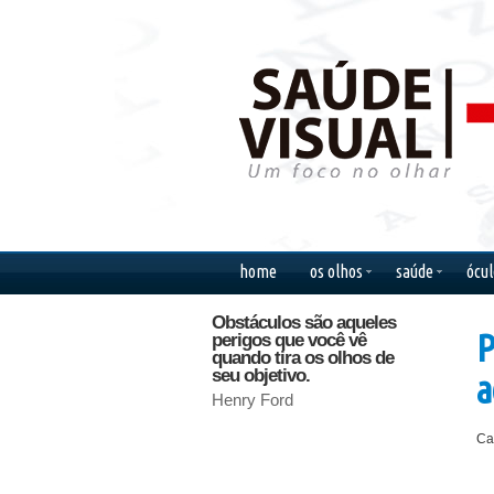
home
os olhos
saúde
ócul
Obstáculos são aqueles
Mulher, t
P
perigos que você vê
meus livr
quando tira os olhos de
Machado 
seu objetivo.
a
Henry Ford
Ca