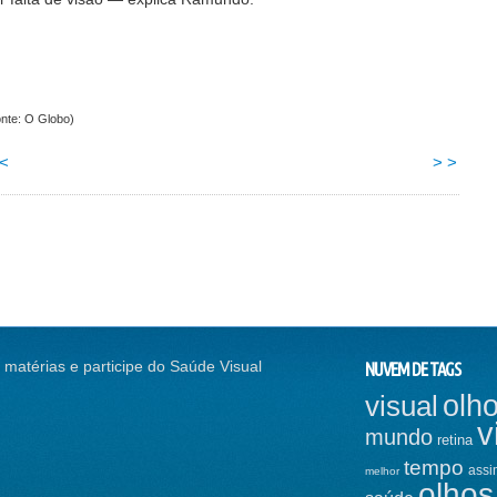
nte: O Globo)
 <
> >
 matérias e participe do Saúde Visual
NUVEM DE TAGS
visual
olh
ER: EXPOSIÇÃO MOSTRA
A POLÊMICA RELAÇÃO ENTRE ETNIA E
v
 TIRADAS…
DOENÇAS…
mundo
retina
OUNDS, UMA ALTERNATIVA
ACELERANDO INICIATIVAS CONTRA A
tempo
assi
melhor
IDA
MÁ VISÃO
olhos