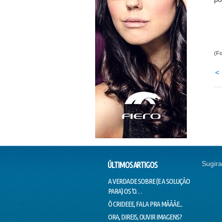
(Fo
<
Sugira
ÚLTIMOS ARTIGOS
A VERDADE SOBRE (E A SOLUÇÃO
TRANSV
PARA) OS 'O…
FOTOS
Ô CRIDEEE, FALA PRA MÃÃÃE...
EMOTIS
DIVERT
ORA, DIREIS, OUVIR IMAGENS?