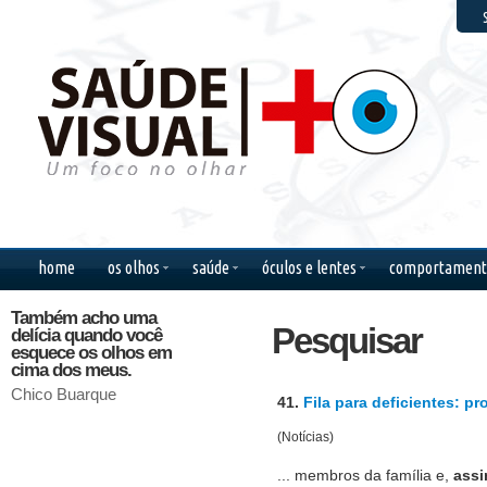
F
home
os olhos
saúde
óculos e lentes
comportament
Também acho uma
Olhos nos olhos, quero
Amar nã
Pesquisar
delícia quando você
ver o que você diz.
para o o
esquece os olhos em
Quero ver como
juntos 
cima dos meus.
suporta me ver tão feliz.
direção.
Chico Buarque
Chico Buarque
Antoine 
41.
Fila para deficientes: p
(Notícias)
... membros da família e,
ass