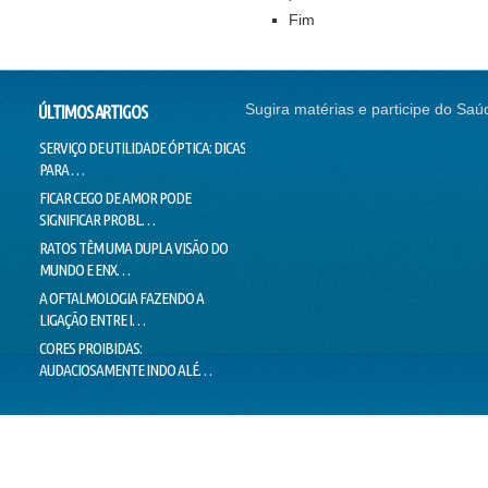
Fim
Sugira matérias e participe do Saú
ÚLTIMOS ARTIGOS
SERVIÇO DE UTILIDADE ÓPTICA: DICAS
SEM CORREÇÃO VISUAL, SEM
CONTI
PARA …
EMPREGO
NADAR
FICAR CEGO DE AMOR PODE
O SUCESSO DA "GALINHA
DOUTO
SIGNIFICAR PROBL…
PINTADINHA" PODE E…
VOICE
RATOS TÊM UMA DUPLA VISÃO DO
MILHARES DE MOVIMENTOS DOS
LIMIT
MUNDO E ENX…
OLHOS IMPEDEM…
LIE T
A OFTALMOLOGIA FAZENDO A
"PEIXES" BRASILEIROS CRIAM
MENTI
LIGAÇÃO ENTRE I…
HÁBITOS DE MO…
O VER
CORES PROIBIDAS:
OLHOS CEM VEZES MAIS EFICIENTES
ESTÁ 
AUDACIOSAMENTE INDO ALÉ…