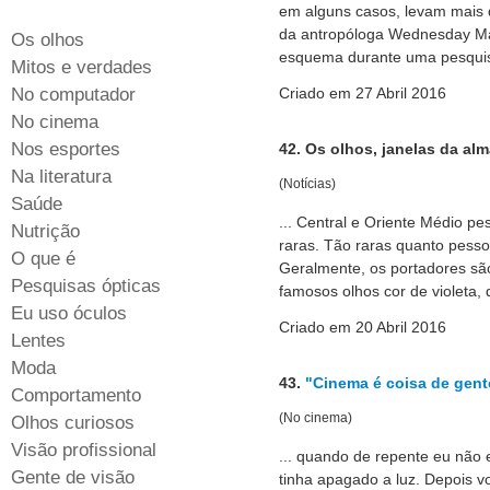
em alguns casos, levam mais d
da antropóloga Wednesday Mar
Os olhos
esquema durante uma pesquisa
Mitos e verdades
No computador
Criado em 27 Abril 2016
No cinema
Nos esportes
42. Os olhos, janelas da al
Na literatura
(Notícias)
Saúde
... Central e Oriente Médio p
Nutrição
raras. Tão raras quanto pess
O que é
Geralmente, os portadores sã
Pesquisas ópticas
famosos olhos cor de violeta, q
Eu uso óculos
Criado em 20 Abril 2016
Lentes
Moda
43.
"Cinema é coisa de gen
Comportamento
(No cinema)
Olhos curiosos
Visão profissional
... quando de repente eu não
Gente de visão
tinha apagado a luz. Depois v