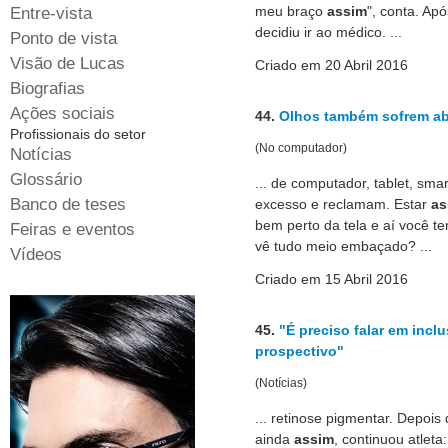
Entre-vista
meu braço
assim
", conta. Ap
decidiu ir ao médico. ...
Ponto de vista
Visão de Lucas
Criado em 20 Abril 2016
Biografias
Ações sociais
44.
Olhos também sofrem ab
Profissionais do setor
(No computador)
Notícias
Glossário
... de computador, tablet, sm
Banco de teses
excesso e reclamam. Estar
as
bem perto da tela e aí você te
Feiras e eventos
vê tudo meio embaçado? ...
Vídeos
Criado em 15 Abril 2016
45.
"É preciso falar em incl
prospectivo"
(Notícias)
... retinose pigmentar. Depois
ainda
assim
, continuou atleta